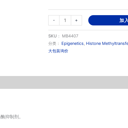
GSK126
-
+
加
数
量
SKU：
MB4407
分类：
Epigenetics
,
Histone Methyltransf
大包装询价
移酶抑制剂。