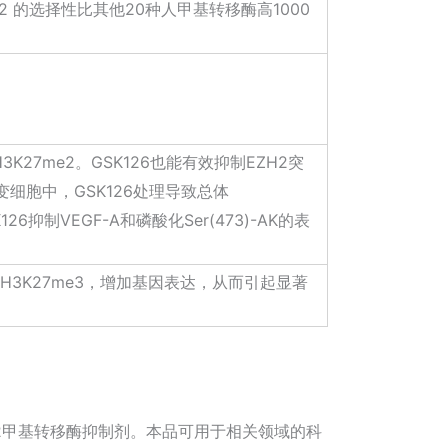
 EZH2 的选择性比其他20种人甲基转移酶高1000
K27me2。GSK126也能有效抑制EZH2突
变细胞中，GSK126处理导致总体
制VEGF-A和磷酸化Ser(473)-AK的表
)降低总体H3K27me3，增加基因表达，从而引起显著
H2甲基转移酶抑制剂。本品可用于相关领域的科