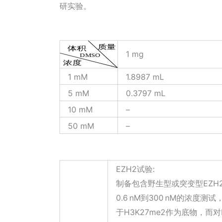
研实验。
1 mg
1 mM
1.8987 mL
5 mM
0.3797 mL
10 mM
–
50 mM
–
EZH2试验:
制备包含野生型或突变型EZH2的5
0.6 nM到300 nM的浓度
于H3K27me2作为底物，而对