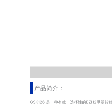
描述
其他信息
相关文档
小工具
产品简介：
GSK126 是一种有效，选择性的EZH2甲基转