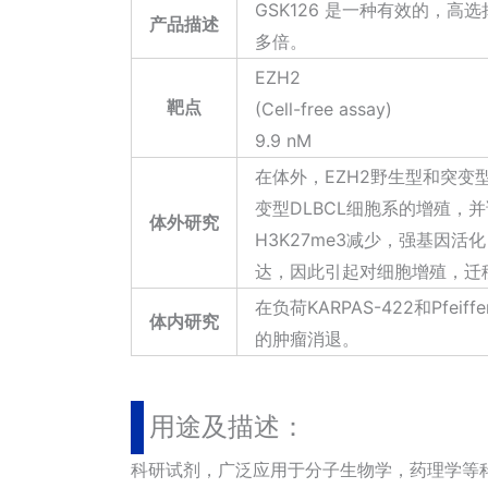
GSK126 是一种有效的，高选择性
产品描述
多倍。
EZH2
靶点
(Cell-free assay)
9.9 nM
在体外，EZH2野生型和突变型D
变型DLBCL细胞系的增殖，并
体外研究
H3K27me3减少，强基因活化
达，因此引起对细胞增殖，迁
在负荷KARPAS-422和Pfei
体内研究
的肿瘤消退。
用途及描述：
科研试剂，广泛应用于分子生物学，药理学等科