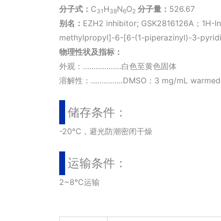
分子式：
C
H
N
O
分子量：
526.67
31
38
6
2
别名：
EZH2 inhibitor; GSK2816126A；1H-Ind
methylpropyl]-6-[6-(1-piperazinyl)-3-pyridi
物理性状及指标：
外观：………………白色至黄色固体
溶解性：……………DMSO：3 mg/mL warmed (5.6
储存条件：
-20℃，避光防潮密闭干燥
运输条件：
2~8℃运输