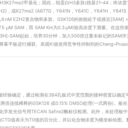
和H3K27me2甲基化；因此，组蛋白H3多肽(残基21–44；终浓度10
 EZH2)，或K27me2 (A677G，Y641N，Y641C，Y641H，Y6
6 nM EZH2复合物和多肽。GSK126的效能处于或接近[SAM]
.5 μM SAM，而 SAM Km为0.3 μM)较高浓度下测量
[3H]-SAM起始，培养30分钟，加入500倍过量未标记的SA
平板进行捕获。表观Ki值使用竞争性抑制剂的Cheng–Prusoff关系计算
据经验确定，通过检测在384孔板式中宽范围的接种密度以确定
倍连续稀释的GSK126 或0.15% DMSO处理(一式两份)。板在
TG)裂解，化学发光信号用TECAN Safire2酶标仪检测。此外，未
的CTG值表示为T0值的百分比，并以化合物浓度为横坐标绘图