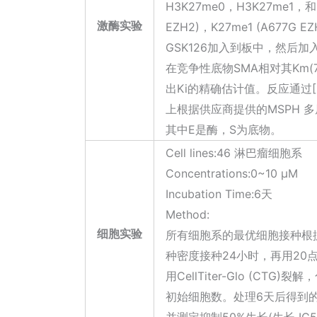
H3K27me0，H3K27me1，
激酶实验
EZH2)，K27me1 (A677G
GSK126加入到板中，然后加入
在竞争性底物SMA相对其Km(7
出Ki的精确估计值。反应通过
上根据供应商提供的MSPH 多屏幕
其中E是酶，S为底物。
Cell lines:46 淋巴瘤细胞系
Concentrations:0~10 μM
Incubation Time:6天
Method:
细胞实验
所有细胞系的最优细胞接种根
种密度接种24小时，再用20点两
用CellTiter-Glo (C
初始细胞数。处理6天后得到