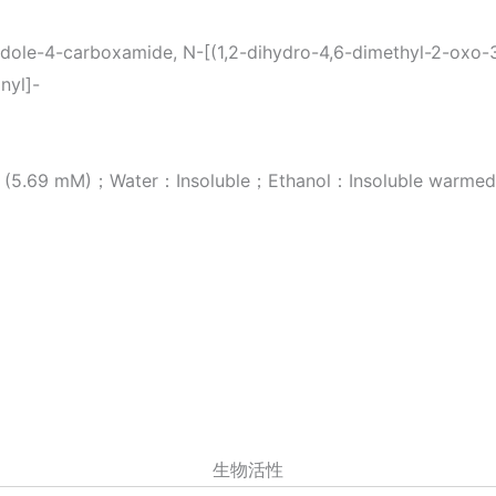
ole-4-carboxamide, N-[(1,2-dihydro-4,6-dimethyl-2-oxo-3-
nyl]-
9 mM)；Water：Insoluble；Ethanol：Insoluble warmed
生物活性