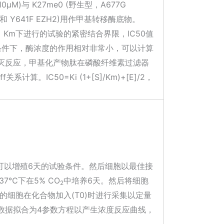
μM)与 K27me0 (野生型，A677G
41S 和 Y641F EZH2)用作甲基转移酶底物。
 = Km下进行的试验的紧密结合界限，IC50值
。在这些条件下，酶浓度的作用相对非常小，可以计算
M淬灭反应，甲基化产物肽在磷酸纤维素过滤器
。IC50=Ki (1+[S]/Km)+[E]/2，
可以增殖6天的试验条件。然后细胞以最佳接
37℃下在5% CO
中培养6天。然后将细胞
2
处理板中的细胞在化合物加入(T0)时进行采集以定量
。数据拟合为4参数方程以产生浓度反应曲线，