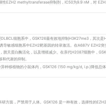
EZH2 methyltransferase抑制剂，IC50为9.9 nM，对
LBCL细胞系中，GSK126最有效地抑制H3K27me3，其次是H3
诱导敏感细胞系中EZH2靶基因的转录激活。在A687V EZH2突
，胱天蛋白酶活化，以及增殖减少。在亲代H2087细胞中，GSK126抑
移和代谢的抑制。
ffer异种移植物的小鼠体内，GSK126 (150 mg/kg/d, i.p.
研方面，严禁用于人体。GSK126 是一种有效，选择性的EZ