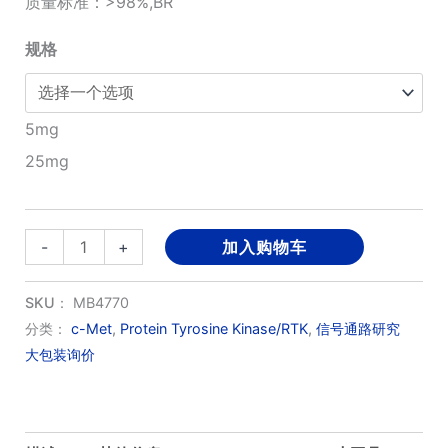
质量标准：>98%,BR
¥1,390.00
规格
至
¥3,270.00
5mg
25mg
NVP-
-
+
加入购物车
BVU972
数
SKU：
MB4770
量
分类：
c-Met
,
Protein Tyrosine Kinase/RTK
,
信号通路研究
大包装询价