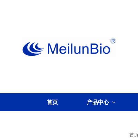
跳
至
内
容
首页
产品中心
首