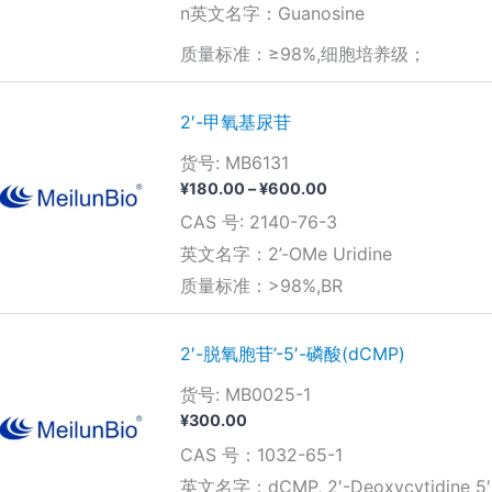
n英文名字：Guanosine
质量标准：≥98%,细胞培养级；
2′-甲氧基尿苷
货号: MB6131
价
¥
180.00
–
¥
600.00
格
CAS 号: 2140-76-3
范
围：
英文名字：2’-OMe Uridine
¥180.00
质量标准：>98%,BR
至
¥600.00
2′-脱氧胞苷’-5′-磷酸(dCMP)
货号: MB0025-1
¥
300.00
CAS 号：1032-65-1
英文名字：dCMP, 2′-Deoxycytidine 5′-