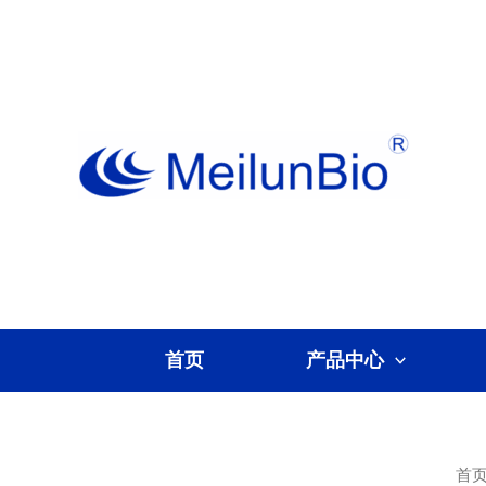
跳
至
内
容
首页
产品中心
首