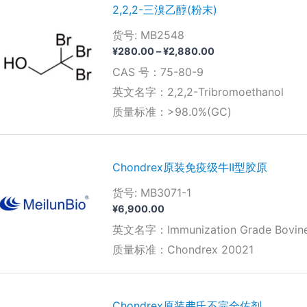
2,2,2-三溴乙醇(粉末)
货号: MB2548
价
¥
280.00
–
¥
2,880.00
格
CAS 号：75-80-9
范
围：
英文名字：2,2,2-Tribromoethanol
¥280.00
质量标准：>98.0%(GC)
至
¥2,880.00
Chondrex原装免疫级牛II型胶原
货号: MB3071-1
¥
6,900.00
英文名字：Immunization Grade Bovine Ty
质量标准：Chondrex 20021
Chondrex原装弗氏不完全佐剂