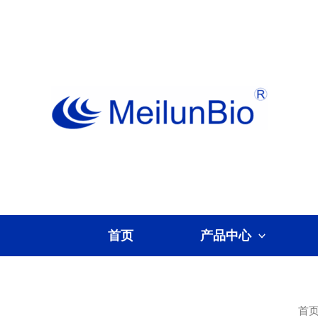
跳
至
内
容
首页
产品中心
首