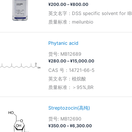
价
¥
200.00
–
¥
800.00
格
英文名字：DSS specific solvent for IB
范
围：
质量标准：meilunbio
¥200.00
至
¥800.00
Phytanic acid
货号: MB12689
价
¥
280.00
–
¥
15,000.00
格
CAS 号：14721-66-5
范
围：
英文名字：植烷酸
¥280.00
质量标准：＞95%,BR
至
¥15,000.00
Streptozocin(高纯)
货号: MB12690
价
¥
350.00
–
¥
6,300.00
格