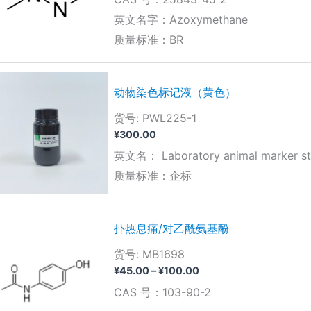
范
围：
英文名字：Azoxymethane
¥4,200.00
质量标准：BR
至
¥13,000.00
动物染色标记液（黄色）
货号: PWL225-1
¥
300.00
英文名： Laboratory animal marker stai
质量标准：企标
扑热息痛/对乙酰氨基酚
货号: MB1698
价
¥
45.00
–
¥
100.00
格
CAS 号：103-90-2
范
围：