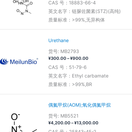
CAS 号：18883-66-4
范
围：
英文名字：链脲佐菌素(STZ)(高纯)
¥350.00
质量标准：>99%,无异构体
至
¥6,300.00
Urethane
货号: MB2793
价
¥
300.00
–
¥
900.00
格
CAS 号：51-79-6
范
围：
英文名字：Ethyl carbamate
¥300.00
质量标准：>99%,BR
至
¥900.00
偶氮甲烷(AOM);氧化偶氮甲烷
货号: MB5521
价
¥
4,200.00
–
¥
13,000.00
格
CAS 号：25843-45-2