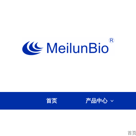
跳
至
内
容
首页
产品中心
首