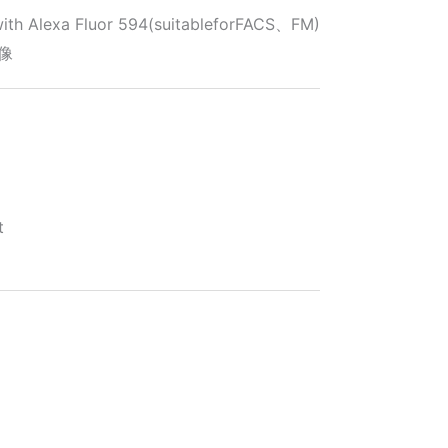
ith Alexa Fluor 594(suitableforFACS、FM)
像
t