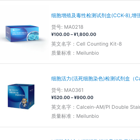
¥10,450.00
细胞增殖及毒性检测试剂盒(CCK-8),增
货号: MA0218
价
¥
100.00
–
¥
1,800.00
格
英文名字：Cell Counting Kit-8
范
围：
质量标准：Meilunbio
¥100.00
至
¥1,800.00
细胞活力(活死细胞染色)检测试剂盒（Calc
货号: MA0361
价
¥
520.00
–
¥
900.00
格
英文名字：Calcein-AM/PI Double Staini
范
围：
质量标准：Meilunbio
¥520.00
至
¥900.00