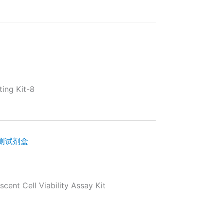
ng Kit-8
力检测试剂盒
nt Cell Viability Assay Kit