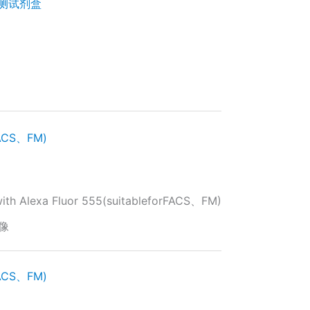
检测试剂盒
CS、FM)
ith Alexa Fluor 555(suitableforFACS、FM)
像
CS、FM)