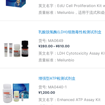
英文名字：EdU Cell Proliferation Kit w
质量标准：Meilunbio，适用于流式和成
乳酸脱氢酶(LDH)细胞毒性检测试剂盒
货号: MA0649
价
¥
280.00
–
¥
610.00
格
英文名字：LDH Cytotoxicity Assay Ki
范
围：
质量标准：Meilunbio
¥280.00
至
¥610.00
增强型ATP检测试剂盒
货号: MA0440-1
¥
1,200.00
英文名字：Enhanced ATP Assay Kit