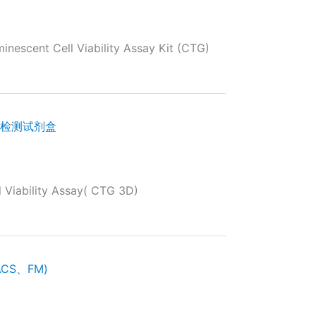
escent Cell Viability Assay Kit (CTG)
胞活力检测试剂盒
Viability Assay( CTG 3D)
CS、FM)