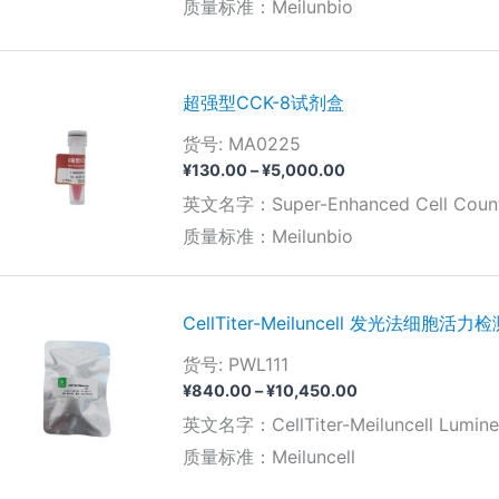
质量标准：Meilunbio
超强型CCK-8试剂盒
货号: MA0225
价
¥
130.00
–
¥
5,000.00
格
英文名字：Super-Enhanced Cell Counti
范
围：
质量标准：Meilunbio
¥130.00
至
¥5,000.00
CellTiter-Meiluncell 发光法细胞活
货号: PWL111
价
¥
840.00
–
¥
10,450.00
格
英文名字：CellTiter-Meiluncell Luminesce
范
围：
质量标准：Meiluncell
¥840.00
至