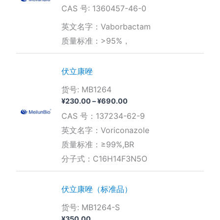
CAS 号: 1360457-46-0
英文名字：Vaborbactam
质量标准：>95%，
伏立康唑
货号: MB1264
价
¥
230.00
–
¥
690.00
格
CAS 号：137234-62-9
范
围：
英文名字：Voriconazole
¥230.00
质量标准：≥99%,BR
至
¥690.00
分子式：C16H14F3N5O
伏立康唑（标准品）
货号: MB1264-S
¥
350.00