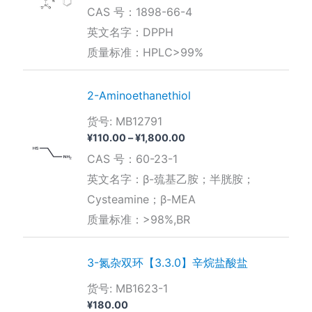
格
CAS 号：1898-66-4
范
围：
英文名字：DPPH
¥200.00
质量标准：HPLC>99%
至
¥18,000.00
2-Aminoethanethiol
货号: MB12791
价
¥
110.00
–
¥
1,800.00
格
CAS 号：60-23-1
范
围：
英文名字：β-巯基乙胺；半胱胺；
¥110.00
Cysteamine；β-MEA
至
¥1,800.00
质量标准：>98%,BR
3-氮杂双环【3.3.0】辛烷盐酸盐
货号: MB1623-1
¥
180.00