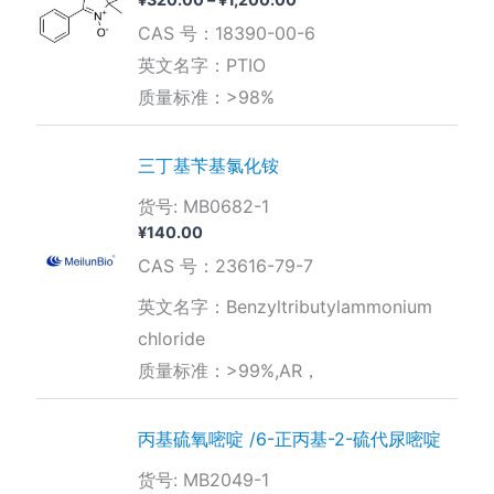
格
CAS 号：18390-00-6
范
围：
英文名字：PTIO
¥320.00
质量标准：>98%
至
¥1,200.00
三丁基苄基氯化铵
货号: MB0682-1
¥
140.00
CAS 号：23616-79-7
英文名字：Benzyltributylammonium
chloride
质量标准：>99%,AR，
丙基硫氧嘧啶 /6-正丙基-2-硫代尿嘧啶
货号: MB2049-1