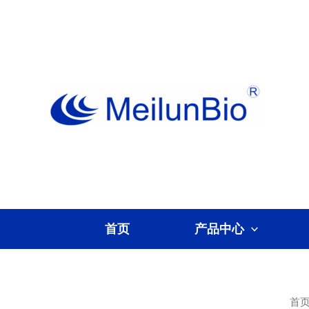
跳
至
内
容
首页
产品中心
首