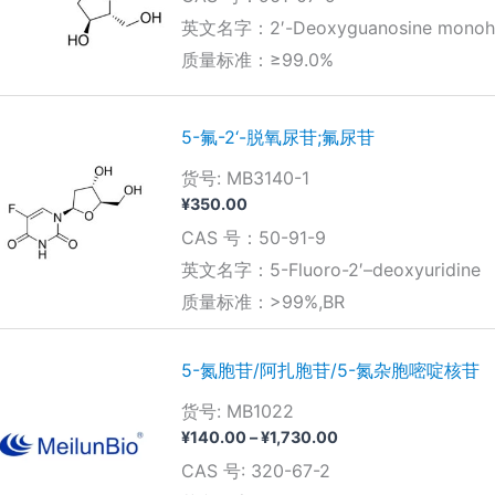
英文名字：2′-Deoxyguanosine monohy
质量标准：≥99.0%
5-氟-2‘-脱氧尿苷;氟尿苷
货号: MB3140-1
¥
350.00
CAS 号：50-91-9
英文名字：5-Fluoro-2′–deoxyuridine
质量标准：>99%,BR
5-氮胞苷/阿扎胞苷/5-氮杂胞嘧啶核苷
货号: MB1022
价
¥
140.00
–
¥
1,730.00
格
CAS 号: 320-67-2
范