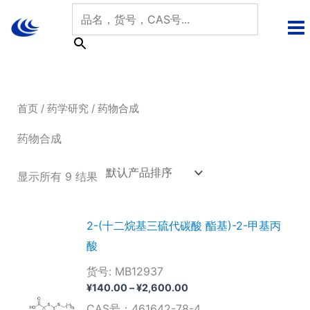
跳
至
内
容
首页
/
药学研究
/ 药物合成
药物合成
显示所有 9 结果
2-(十二烷基三硫代碳酸 酯基)-2-甲基丙
酸
货号: MB12937
价
¥
140.00
–
¥
2,600.00
格
CAS号：461642-78-4