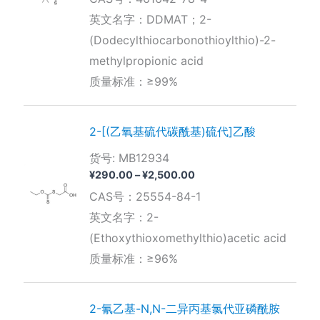
范
围：
英文名字：DDMAT；2-
¥140.00
(Dodecylthiocarbonothioylthio)-2-
至
¥2,600.00
methylpropionic acid
质量标准：≥99%
2-[(乙氧基硫代碳酰基)硫代]乙酸
货号: MB12934
价
¥
290.00
–
¥
2,500.00
格
CAS号：25554-84-1
范
围：
英文名字：2-
¥290.00
(Ethoxythioxomethylthio)acetic acid
至
¥2,500.00
质量标准：≥96%
2-氰乙基-N,N-二异丙基氯代亚磷酰胺