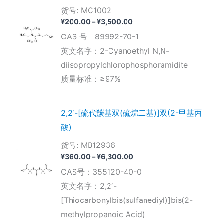
货号: MC1002
价
¥
200.00
–
¥
3,500.00
格
CAS 号：89992-70-1
范
围：
英文名字：2-Cyanoethyl N,N-
¥200.00
diisopropylchlorophosphoramidite
至
¥3,500.00
质量标准：≥97%
2,2′-[硫代羰基双(硫烷二基)]双(2-甲基丙
酸)
货号: MB12936
价
¥
360.00
–
¥
6,300.00
格
CAS号：355120-40-0
范
围：
英文名字：2,2′-
¥360.00
[Thiocarbonylbis(sulfanediyl)]bis(2-
至
¥6,300.00
methylpropanoic Acid)