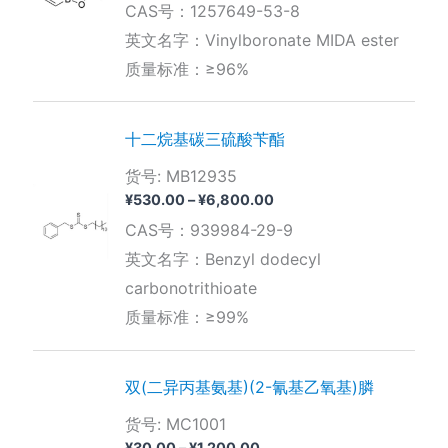
CAS号：1257649-53-8
范
围：
英文名字：Vinylboronate MIDA ester
¥120.00
质量标准：≥96%
至
¥2,000.00
十二烷基碳三硫酸苄酯
货号: MB12935
价
¥
530.00
–
¥
6,800.00
格
CAS号：939984-29-9
范
围：
英文名字：Benzyl dodecyl
¥530.00
carbonotrithioate
至
¥6,800.00
质量标准：≥99%
双(二异丙基氨基)(2-氰基乙氧基)膦
货号: MC1001
价
¥
30.00
–
¥
1,200.00