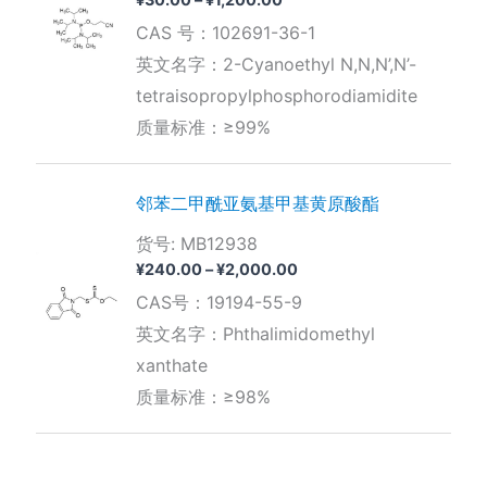
格
CAS 号：102691-36-1
范
围：
英文名字：2-Cyanoethyl N,N,N’,N’-
¥30.00
tetraisopropylphosphorodiamidite
至
¥1,200.00
质量标准：≥99%
邻苯二甲酰亚氨基甲基黄原酸酯
货号: MB12938
价
¥
240.00
–
¥
2,000.00
格
CAS号：19194-55-9
范
围：
英文名字：Phthalimidomethyl
¥240.00
xanthate
至
¥2,000.00
质量标准：≥98%