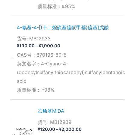
质量标准：≥95%
4-氰基-4-[(十二烷硫基硫酮甲基)硫基]戊酸
货号: MB12933
价
¥
190.00
–
¥
1,900.00
格
CAS号：870196-80-8
范
围：
英文名字：4-Cyano-4-
¥190.00
(dodecylsulfanylthiocarbonyl)sulfanylpentanoic
至
¥1,900.00
acid
质量标准：≥98%
乙烯基MIDA
货号: MB12939
价
¥
120.00
–
¥
2,000.00
格