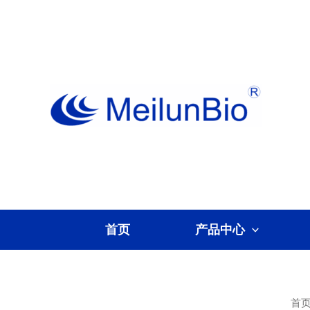
跳
至
内
容
首页
产品中心
首