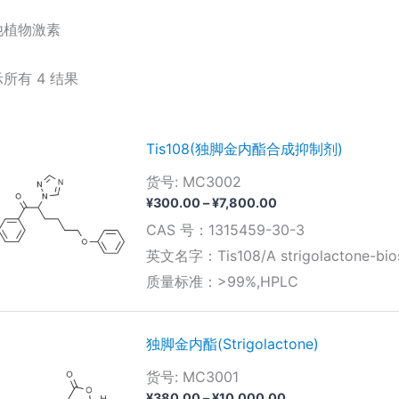
他植物激素
所有 4 结果
Tis108(独脚金内酯合成抑制剂)
货号: MC3002
价
¥
300.00
–
¥
7,800.00
格
CAS 号：1315459-30-3
范
围：
英文名字：Tis108/A strigolactone-biosy
¥300.00
质量标准：>99%,HPLC
至
¥7,800.00
独脚金内酯(Strigolactone)
货号: MC3001
价
¥
380.00
–
¥
10,000.00