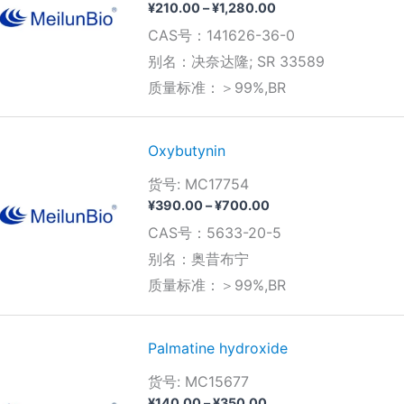
价
¥
210.00
–
¥
1,280.00
格
CAS号：141626-36-0
范
围：
别名：决奈达隆; SR 33589
¥210.00
质量标准：＞99%,BR
至
¥1,280.00
Oxybutynin
货号: MC17754
价
¥
390.00
–
¥
700.00
格
CAS号：5633-20-5
范
围：
别名：奥昔布宁
¥390.00
质量标准：＞99%,BR
至
¥700.00
Palmatine hydroxide
货号: MC15677
价
¥
140.00
–
¥
350.00