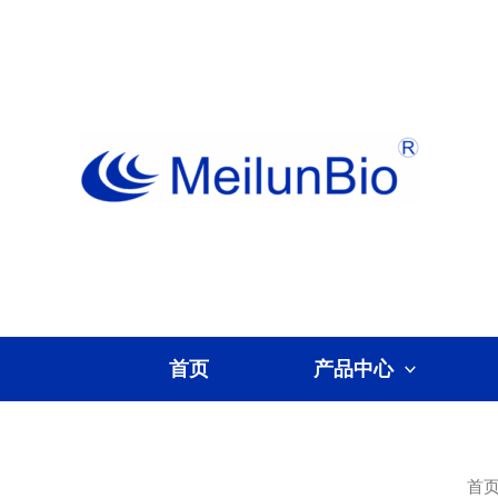
跳
至
内
容
首页
产品中心
首