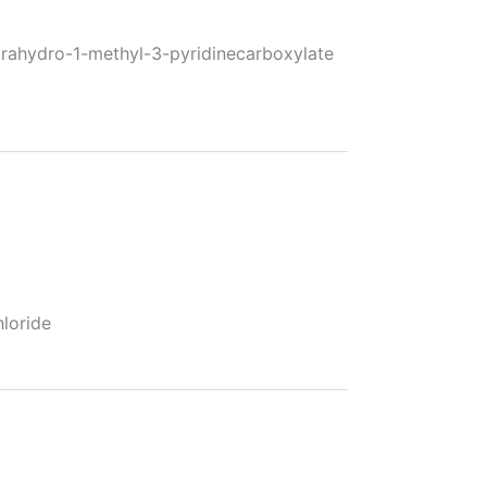
ydro-1-methyl-3-pyridinecarboxylate
oride