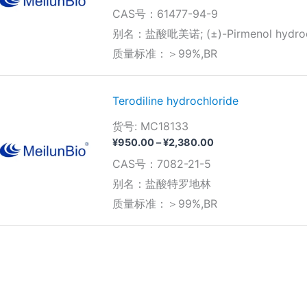
格
CAS号：61477-94-9
范
围：
别名：盐酸吡美诺; (±)-Pirmenol hydroch
¥390.00
质量标准：＞99%,BR
至
¥3,150.00
Terodiline hydrochloride
货号: MC18133
价
¥
950.00
–
¥
2,380.00
格
CAS号：7082-21-5
范
围：
别名：盐酸特罗地林
¥950.00
质量标准：＞99%,BR
至
¥2,380.00