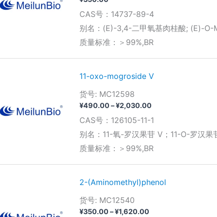
CAS号：14737-89-4
别名：(E)-3,4-二甲氧基肉桂酸; (E)-O-Meth
质量标准：＞99%,BR
11-oxo-mogroside V
货号: MC12598
价
¥
490.00
–
¥
2,030.00
格
CAS号：126105-11-1
范
围：
别名：11-氧-罗汉果苷 V；11-O-罗汉果苷
¥490.00
质量标准：＞99%,BR
至
¥2,030.00
2-(Aminomethyl)phenol
货号: MC12540
价
¥
350.00
–
¥
1,620.00