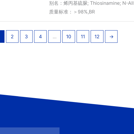
围：
别名：烯丙基硫脲; Thiosinamine; N-Ally
¥250.00
质量标准：＞98%,BR
至
¥390.00
2
3
4
…
10
11
12
→