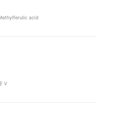
ylferulic acid
 V