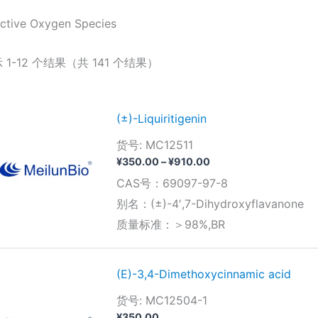
ctive Oxygen Species
 1-12 个结果（共 141 个结果）
(±)-Liquiritigenin
货号: MC12511
价
¥
350.00
–
¥
910.00
格
CAS号：69097-97-8
范
围：
别名：(±)-4′,7-Dihydroxyflavanone
¥350.00
质量标准：＞98%,BR
至
¥910.00
(E)-3,4-Dimethoxycinnamic acid
货号: MC12504-1
¥
350.00