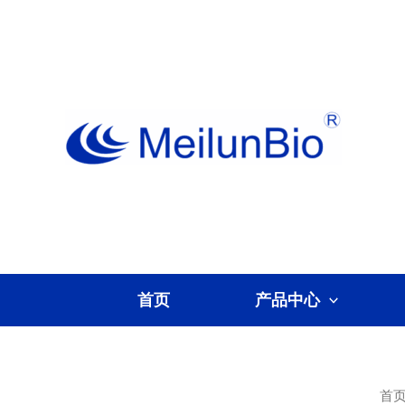
跳
至
内
容
首页
产品中心
首