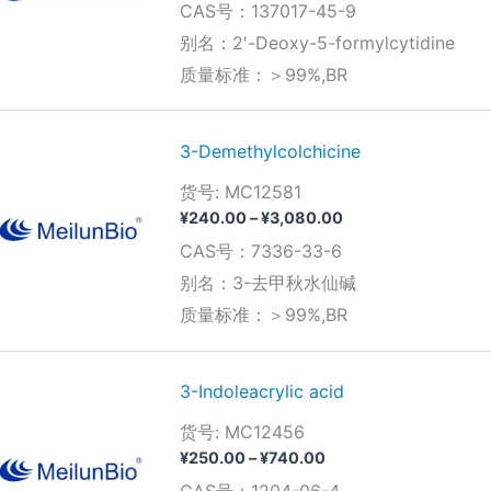
CAS号：137017-45-9
范
围：
别名：2′-Deoxy-5-formylcytidine
¥1,050.00
质量标准：＞99%,BR
至
¥3,500.00
3-Demethylcolchicine
货号: MC12581
价
¥
240.00
–
¥
3,080.00
格
CAS号：7336-33-6
范
围：
别名：3-去甲秋水仙碱
¥240.00
质量标准：＞99%,BR
至
¥3,080.00
3-Indoleacrylic acid
货号: MC12456
价
¥
250.00
–
¥
740.00
格