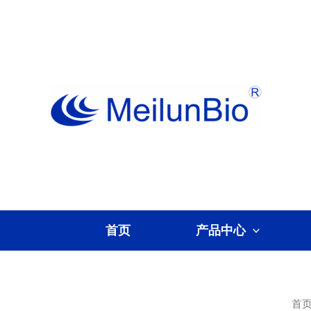
跳
至
内
容
首页
产品中心
首