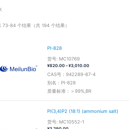
K
 73-84 个结果（共 194 个结果）
PI-828
货号: MC10769
价
¥
820.00
–
¥
3,010.00
格
CAS号：942289-87-4
范
围：
别名：PI-828
¥820.00
质量标准：＞99%,BR
至
¥3,010.00
PI(3,4)P2 (18:1) (ammonium salt)
货号: MC10552-1
¥
3,290.00