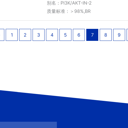
围：
别名：PI3K/AKT-IN-2
¥1,370.00
质量标准：＞98%,BR
至
¥2,210.00
←
1
2
3
4
5
6
7
8
9