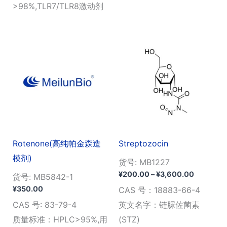
>98%,TLR7/TLR8激动剂
至
¥990.00
Rotenone(高纯帕金森造
Streptozocin
模剂)
货号: MB1227
价
¥
200.00
–
¥
3,600.00
货号: MB5842-1
格
¥
350.00
CAS 号：18883-66-4
范
围：
CAS 号: 83-79-4
英文名字：链脲佐菌素
¥200.00
质量标准：HPLC>95%,用
(STZ)
至