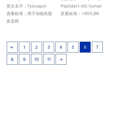
¥840.00
英文名字：Tyloxapol
Peptide(1-40) human
至
¥3,220.0
质量标准：用于动物高脂
质量标准：>95%,BR
血造模
←
1
2
3
4
5
6
7
8
9
10
11
→