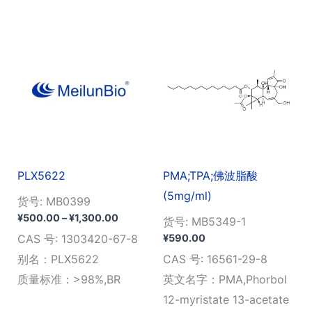
PLX5622
PMA;TPA;佛波脂酸
(5mg/ml)
货号: MB0399
价
¥
500.00
–
¥
1,300.00
货号: MB5349-1
格
¥
590.00
CAS 号: 1303420-67-8
范
围：
别名：PLX5622
CAS 号: 16561-29-8
¥500.00
质量标准：>98%,BR
英文名字：PMA,Phorbol
至
¥1,300.00
12-myristate 13-acetate