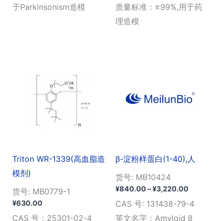
¥3,600.
于Parkinsonism造模
质量标准：≥99%,用于药
理造模
Triton WR-1339(高血脂造
β-淀粉样蛋白(1-40),人
模剂)
货号: MB10424
价
¥
840.00
–
¥
3,220.00
货号: MB0779-1
格
¥
630.00
CAS 号: 131438-79-4
范
围：
CAS 号：25301-02-4
英文名字：Amyloid β