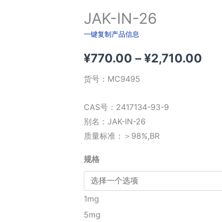
JAK-IN-26
一键复制产品信息
价
¥
770.00
–
¥
2,710.00
格
货号：
MC9495
范
CAS号：2417134-93-9
围
别名：JAK-IN-26
质量标准：＞98%,BR
¥7
规格
至
¥2,
1mg
5mg