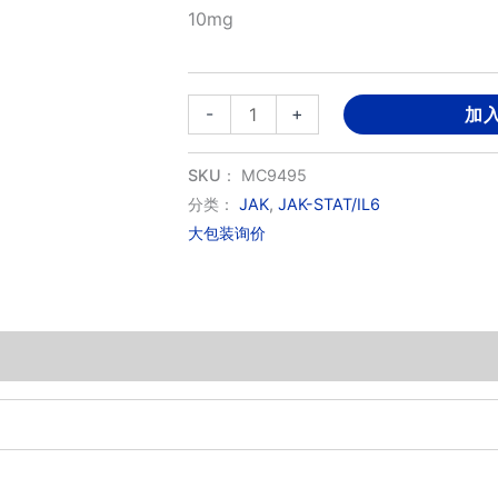
10mg
JAK-
-
+
加
IN-
26
SKU：
MC9495
数
分类：
JAK
,
JAK-STAT/IL6
大包装询价
量