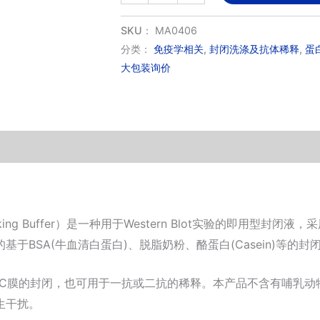
蛋
白
SKU：
MA0406
快
分类：
免疫学相关
,
封闭洗涤及抗体稀释
,
蛋
大包装询价
速
封
闭
液
数
量
 Blocking Buffer）是一种用于Western Blot实验的即
BSA(牛血清白蛋白)、脱脂奶粉、酪蛋白(Casein)等的封
VDF膜或NC膜的封闭，也可用于一抗或二抗的稀释。本产品不含有哺
生干扰。