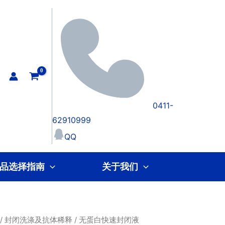
0411-
62910999
QQ
品选择指南
关于我们
/
封闭洗涤及抗体稀释
/ 无蛋白快速封闭液