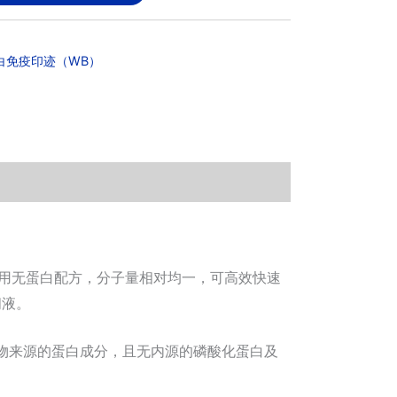
白免疫印迹（WB）
用型封闭液，采用无蛋白配方，分子量相对均一，可高效快速
闭液。
乳动物来源的蛋白成分，且无内源的磷酸化蛋白及