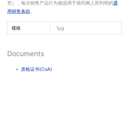
粒
究），每次销售产品行为都适用于我司网上所列明的
通
数
用销售条款
。
量
规格
1μg
Documents
质检证书(CoA)