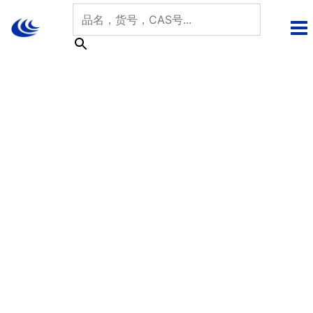
跳
至
内
容