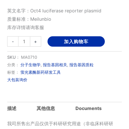
英文名字：Oct4 luciferase reporter plasmid
质量标准：Meilunbio
库存详情请询客服
Oct4-
-
+
加入购物车
Luc
萤
SKU：
MA0710
光
分类：
分子生物学
,
报告基因相关
,
报告基因质粒
标签：
萤光素酶新药研发工具
素
大包装询价
酶
报
告
基
描述
其他信息
Documents
因
质
我司所售出产品仅供于科研研究用途（非临床科研研