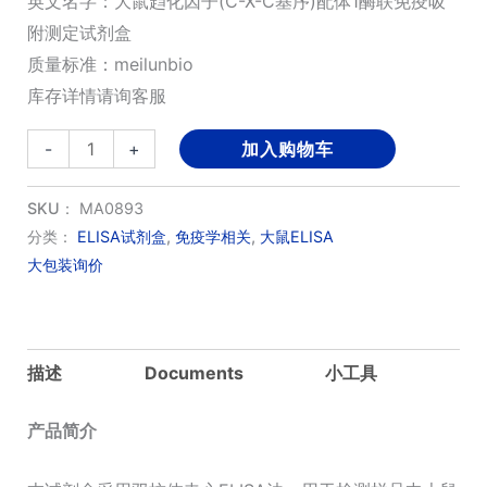
英文名字：大鼠趋化因子(C-X-C基序)配体1酶联免疫吸
附测定试剂盒
质量标准：meilunbio
库存详情请询客服
Rat
-
+
加入购物车
CXCL1/GROα
ELISA
SKU：
MA0893
Kit
分类：
ELISA试剂盒
,
免疫学相关
,
大鼠ELISA
大包装询价
数
量
描述
Documents
小工具
产品简介