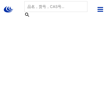
跳
至
内
容