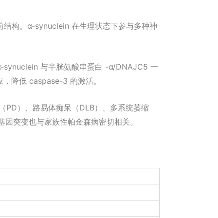
构。α-synuclein 在生理状态下参与多种神
clein 与半胱氨酸串蛋白 -α/DNAJC5 一
降低 caspase-3 的激活。
森病（PD）、路易体痴呆（DLB）、多系统萎缩
。其基因突变也与家族性帕金森病密切相关。