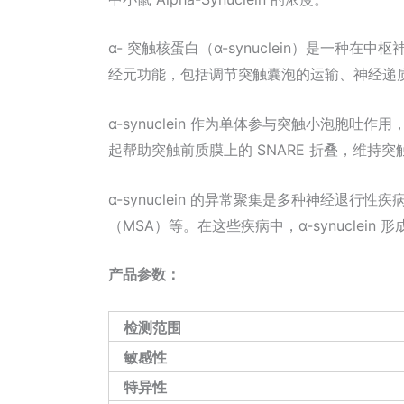
α- 突触核蛋白（α-synuclein）是一种
经元功能，包括调节突触囊泡的运输、神经递
α-synuclein 作为单体参与突触小泡胞吐作
起帮助突触前质膜上的 SNARE 折叠，维持突触 
α-synuclein 的异常聚集是多种神经退
（MSA）等。在这些疾病中，α-synucl
产品参数：
检测范围
敏感性
特异性