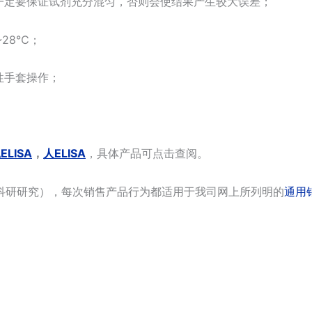
一定要保证试剂充分混匀，否则会使结果产生较大误差；
~28℃；
性手套操作；
ELISA
，
人ELISA
，具体产品可点击查阅。
科研研究），每次销售产品行为都适用于我司网上所列明的
通用