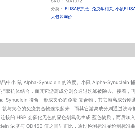
Synuclein
SKU：
MA1072
ELISA
分类：
ELISA试剂盒
,
免疫学相关
,
小鼠ELIS
大包装询价
Kit
数
量
 鼠 Alpha-Synuclein 的浓度。小鼠 Alpha-Synu
in 会与捕获抗体结合，而其它游离成分则会通过洗涤被除去。接着，再加入生
小鼠 Alpha-Synuclein 接合，形成夹心的免疫 复合物，其它
RP 就与夹心的免疫复合物连接起来，而其它游离成分则通过洗涤
合物，其上连接的 HRP 会催化无色的显色剂氧化生成 蓝色物质，
-Synuclein 浓度与 OD450 值之间呈正比，通过检测标准品绘