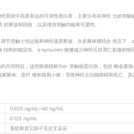
在中枢神经系统中高度表达的可溶性蛋白质，主要分布在神经 元的突触前结
质 的释放和回收，以及维持突触功能和可塑性。
用，调节突触小泡运输和神经递质释放。在多聚体膜结合 状态下，α-synu
结构的稳定性。α-synuclein 能够减少神经元对凋亡刺激的响应，
行性疾病的共同特征，这些疾病统称为α- 突触核蛋白病，包括 帕金
ein 形成寡聚体、原纤 维和路易小体，导致神经元功能障碍和死亡
0.625 ng/mL~40 ng/mL
0.125 ng/mL
系统和其它因子无交叉反应