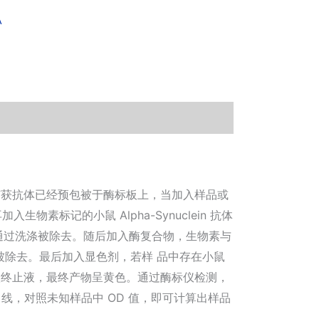
A
clein 捕获抗体已经预包被于酶标板上，当加入样品或
物素标记的小鼠 Alpha-Synuclein 抗体
游离成分则通过洗涤被除去。随后加入酶复合物，生物素与
被除去。最后加入显色剂，若样 品中存在小鼠
而后加入终止液，最终产物呈黄色。通过酶标仪检测，
制标准曲线，对照未知样品中 OD 值，即可计算出样品