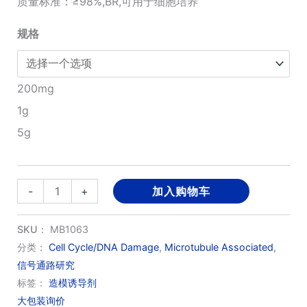
质量标准：≥98%,BR,可用于细胞培养
¥260.00
规格
至
¥3,630.00
200mg
1g
5g
Colchicine(秋
-
+
加入购物车
水
仙
SKU：
MB1063
碱)
分类：
Cell Cycle/DNA Damage
,
Microtubule Associated
,
信号通路研究
数
标签：
造模诱导剂
量
大包装询价