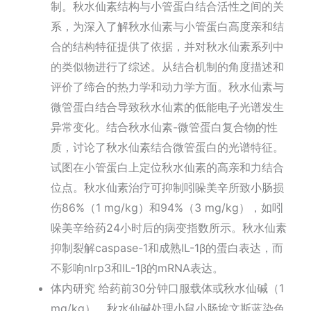
制。秋水仙素结构与小管蛋白结合活性之间的关
系，为深入了解秋水仙素与小管蛋白高度亲和结
合的结构特征提供了依据，并对秋水仙素系列中
的类似物进行了综述。从结合机制的角度描述和
评价了缔合的热力学和动力学方面。秋水仙素与
微管蛋白结合导致秋水仙素的低能电子光谱发生
异常变化。结合秋水仙素-微管蛋白复合物的性
质，讨论了秋水仙素结合微管蛋白的光谱特征。
试图在小管蛋白上定位秋水仙素的高亲和力结合
位点。秋水仙素治疗可抑制吲哚美辛所致小肠损
伤86%（1 mg/kg）和94%（3 mg/kg），如吲
哚美辛给药24小时后的病变指数所示。秋水仙素
抑制裂解caspase-1和成熟IL-1β的蛋白表达，而
不影响nlrp3和IL-1β的mRNA表达。
体内研究 给药前30分钟口服载体或秋水仙碱（1
mg/kg）。秋水仙碱处理小鼠小肠埃文斯蓝染色