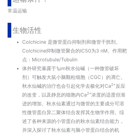
常温运输
生物活性
Colchicine 是微管蛋白抑制剂和微管干扰剂。
Colchicine抑制微管聚合的IC50为3 nM。作用靶
点：Microtubule/Tubulin
体外研究暴露于1μm秋水仙碱（一种微管破坏
剂）可触发大鼠小脑颗粒细胞（CGC）的凋亡。
2+
秋水仙碱的治疗也会引起化学去极化对Ca
反应
2+
的改变，以及静息的细胞内Ca
浓度的适度但渐
进的增加。秋水仙素通过与微管的主要成分可溶
性微管蛋白异二聚体结合发挥其生物学作用。综
述了各种来源的小管蛋白的秋水仙素结合能力，
并深入探讨了秋水仙素与脑小管蛋白结合的机