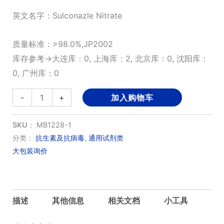
英文名字：Sulconazle Nitrate
质量标准：>98.0%,JP2002
库存参考→大连库：0, 上海库：2, 北京库：0, 沈阳库：
0, 广州库：0
硝
-
+
加入购物车
酸
硫
SKU：
MB1228-1
康
分类：
抗生素及抗病毒
,
通用试剂类
大包装询价
唑
数
量
描述
其他信息
相关文档
小工具