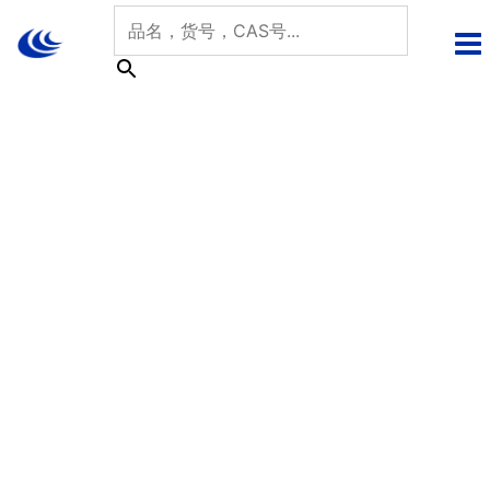
跳
至
内
容