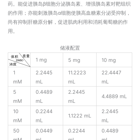
药。能促进胰岛β细胞分泌胰岛素、增强胰岛素对靶组织
的作用；亦能刺激胰岛α细胞使胰高血糖素分泌受抑制，
尚有抑制肝糖原分解，促进肌肉利用和消耗葡萄糖的作
用。
储液配置
1 mg
5 mg
10 mg
1
2.2445
11.2223
22.4447
mM
mL
mL
mL
5
0.4489
2.2445
4.4889 mL
mM
mL
mL
10
0.2244
2.2445
1.1222 mL
mM
mL
mL
50
0.0449
0.2244
0.4489
mM
mL
mL
mL