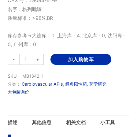
CAS 号：29094-61-9
名字：格列吡嗪
质量标准：>98%,BR
库存参考→大连库：0, 上海库：4, 北京库：0, 沈阳库：
0, 广州库：0
Glipizide
-
+
加入购物车
数
量
SKU：
MB1342-1
分类：
Cardiovascular APIs
,
经典阳性药
,
药学研究
大包装询价
描述
其他信息
相关文档
小工具