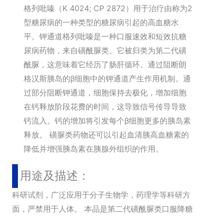
格列吡嗪（K 4024; CP 2872）用于治疗由称为2
型糖尿病的一种类型的糖尿病引起的高血糖水
平。钾通道格列吡嗪是一种口服速效和短效抗糖
尿病药物，来自磺酰脲类。它被归类为第二代磺
酰脲，这意味着它经历了肠肝循环。通过阻断朗
格汉斯胰岛的β细胞中的钾通道产生作用机制。通
过部分阻断钾通道，细胞保持去极化，增加细胞
在钙释放阶段花费的时间，这导致信号传导导致
钙流入。钙的增加将引发每个β细胞更多的胰岛素
释放。 磺脲类药物还可以引起血清胰高血糖素的
降低并增强胰岛素在胰腺外组织的作用。
用途及描述：
科研试剂，广泛应用于分子生物学，药理学等科研方
面，严禁用于人体。 本品是第二代磺酰脲类口服降糖