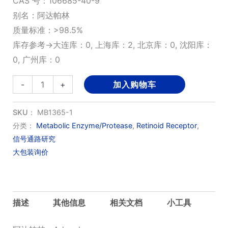
CAS 号：106685-40-9
别名：阿达帕林
质量标准：>98.5%
库存参考→大连库：0, 上海库：2, 北京库：0, 沈阳库：
0, 广州库：0
Adapalene
-
+
加入购物车
数
量
SKU：
MB1365-1
分类：
Metabolic Enzyme/Protease
,
Retinoid Receptor
,
信号通路研究
大包装询价
描述
其他信息
相关文档
小工具