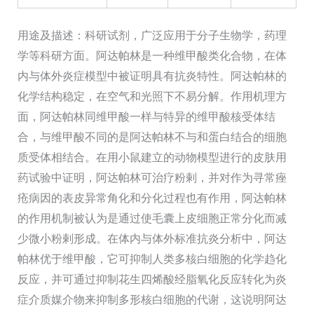
用途及描述：科研试剂，广泛应用于分子生物学，药理
学等科研方面。阿达帕林是一种维甲酸类化合物，在体
内与体外炎症模型中被证明具有抗炎特性。阿达帕林的
化学结构稳定，在空气和光照下不易分解。作用机理方
面，阿达帕林同维甲酸一样与特异的维甲酸核受体结
合，与维甲酸不同的是阿达帕林不与和蛋白结合的细胞
质受体相结合。在用小鼠建立的动物模型进行的皮肤用
药试验中证明，阿达帕林可治疗粉剌，并对作为寻常痤
疮病因的表皮异常角化和分化过程也有作用，阿达帕林
的作用机制被认为是通过使毛囊上皮细胞正常分化而减
少微小粉剌形成。在体内与体外标准抗炎分析中，阿达
帕林优于维甲酸，它可抑制人类多核白细胞的化学趋化
反应，并可通过抑制花生四烯酸经脂氧化反应转化为炎
症介质媒介物来抑制多形核白细胞的代谢，这说明阿达