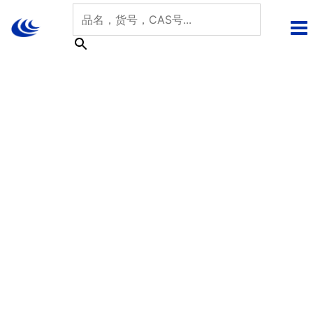
跳
至
内
容