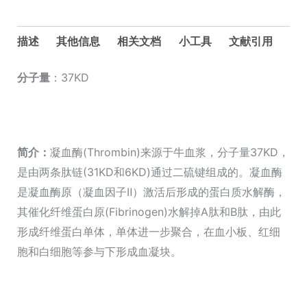
血
浆
描述
其他信息
相关文档
小工具
文献引用
数
量
分子量
：37KD
简介：
凝血酶(Thrombin)来源于牛血浆，分子量37KD，
是由两条肽链(31KD和6KD)通过二硫键组成的。凝血酶
是凝血酶原（凝血因子Ⅱ）激活后形成的蛋白质水解酶，
其催化纤维蛋白原(Fibrinogen)水解掉A肽和B肽，由此
形成纤维蛋白单体，单体进一步聚合，在血小板、红细
胞和白细胞等参与下形成血凝块。