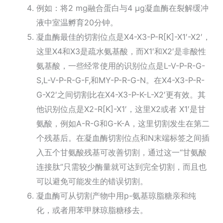
例如：将2 mg融合蛋白与4 µg凝血酶在裂解缓冲
液中室温孵育20分钟。
凝血酶最佳的切割位点是X4-X3-P-R[K]-X1′-X2′，
这里X4和X3是疏水氨基酸，而X1′和X2′是非酸性
氨基酸，一些经常使用的识别位点是L-V-P-R-G-
S,L-V-P-R-G-F,和MY-P-R-G-N。在X4-X3-P-R-
G-X2′之间切割比在X4-X3-P-K-L-X2′更有效。其
他识别位点是X2-R[K]-X1′，这里X2或者 X1′是甘
氨酸，例如A-R-G和G-K-A，这里切割发生在第二
个残基后。在凝血酶切割位点和N末端标签之间插
入五个甘氨酸残基可改善切割，通过这一“甘氨酸
连接肽”只需较少酶量就可达到完全切割，而且也
可以避免可能发生的错误切割。
凝血酶可从切割产物中用p-氨基琼脂糖亲和纯
化，或者用苯甲脒琼脂糖移去。