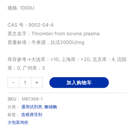
规格: 1000U
CAS 号：9002-04-4
英文名字：Thrombin from bovine plasma
质量标准：牛来源，比活2000U/mg
库存参考→大连库：>10, 上海库：>20, 北京库：4, 沈阳
库：0, 广州库：3
凝
-
+
加入购物车
血
酶
SKU：
MB1368-1
来
分类：
通用试剂类
,
酶辅酶
标签：
造模诱导剂
源
大包装询价
于
牛