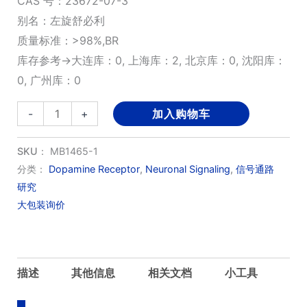
CAS 号：23672-07-3
别名：左旋舒必利
质量标准：>98%,BR
库存参考→大连库：0, 上海库：2, 北京库：0, 沈阳库：
0, 广州库：0
Levosulpiride
-
+
加入购物车
数
量
SKU：
MB1465-1
分类：
Dopamine Receptor
,
Neuronal Signaling
,
信号通路
研究
大包装询价
描述
其他信息
相关文档
小工具