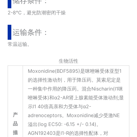
储存条件：
2-8℃，避光防潮密闭干燥
运输条件：
常温运输。
生物活性
Moxonidine(BDF5895)是咪唑啉受体亚型1
的选择性激动剂，用于降压药。莫索尼定是
一种集中作用的降压药。混合Nischarin(I1咪
唑啉受体)和α2-AR肾上腺素能受体激动剂;显
示I1 40倍高亲和力受体与α2-
产
adrenoceptors。Moxonidine减少受激NE
品
溢出(log EC50: -6.15 +/- 0.14)。
描
AGN192403是I1-R的选择性配体，对