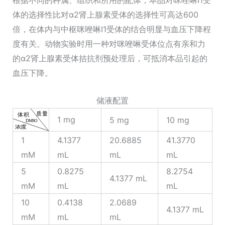
根据不同的种属、组织和所用的配体，本品对咪唑啉I1受
体的选择性比对α2肾上腺素受体的选择性可高达600
倍，在体内与中枢咪唑啉I1受体的结合明显与血压下降程
度有关。动物实验时用一种对咪唑啉受体位点有亲和力
的α2肾上腺素受体拮抗剂预处理后，可抵消本品引起的
血压下降。
储液配置
1 mg
5 mg
10 mg
1
4.1377
20.6885
41.3770
mM
mL
mL
mL
5
0.8275
8.2754
4.1377 mL
mM
mL
mL
10
0.4138
2.0689
4.1377 mL
mM
mL
mL