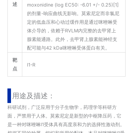
述
moxonidine (log EC50: -6.01 +/- 0.25)[1]
的剂量-响应曲线无影响。莫索尼定而非氯尼
定的低血压和心动过缓作用是通过咪唑啉受
体介导的，依赖于RVLM内完整的去甲肾上
腺素能通路。此外，去甲肾上腺素能神经支
配可能与42 kDa咪唑啉受体蛋白有关。
靶
I1-R
点
用途及描述：
科研试剂，广泛应用于分子生物学，药理学等科研方
面，严禁用于人体。莫索尼定是新型的中枢降压药，它
是一种对咪唑啉I1受体具有高度亲和力的选择性激动剂。