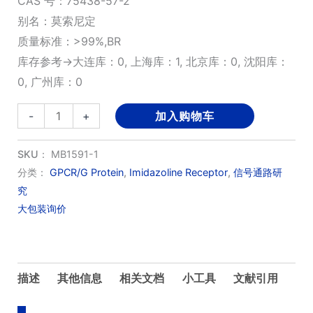
CAS 号：75438-57-2
别名：莫索尼定
质量标准：>99%,BR
库存参考→大连库：0, 上海库：1, 北京库：0, 沈阳库：
0, 广州库：0
Moxonidine
-
+
加入购物车
数
量
SKU：
MB1591-1
分类：
GPCR/G Protein
,
Imidazoline Receptor
,
信号通路研
究
大包装询价
描述
其他信息
相关文档
小工具
文献引用