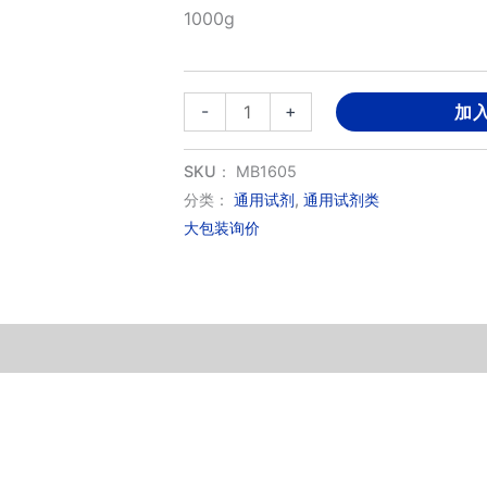
1000g
碘
-
+
加
化
钾
SKU：
MB1605
数
分类：
通用试剂
,
通用试剂类
大包装询价
量