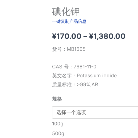
碘化钾
一键复制产品信息
价
¥
170.00
–
¥
1,380.00
格
货号：
MB1605
范
CAS 号：7681-11-0
围
英文名字：Potassium iodide
质量标准：>99%,AR
¥17
规格
至
¥1,
100g
500g