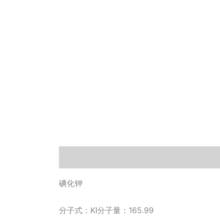
描述
相关文档
小工具
碘化钾
分子式：KI分子量：165.99