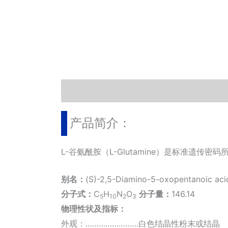
描述
其他信息
相关文档
小工具
文献
产品简介：
L-谷氨酰胺（L-Glutamine）是标准遗
别名：
(S)-2,5-Diamino-5-oxopentanoic aci
分子式：
C
H
N
O
分子量：
146.14
5
10
2
3
物理性状及指标：
外观：……………………白色结晶性粉末或结晶