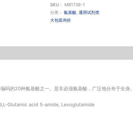
氨
SKU：
MB1738-1
酰
分类：
氨基酸
,
通用试剂类
大包装询价
胺
数
量
引用
传密码所编码的20种氨基酸之一。是非必须氨基酸，广泛地分布于全身
d,L-Glutamic acid 5-amide, Levoglutamide