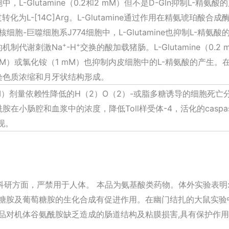
L-Glutamine（0.2和2 mM）但不是D-Gln抑制L-精氨
Cit通过转化为L-[14C]Arg。L-Glutamine通过作用在精氨琥珀酸
单核细胞-巨噬细胞系J774细胞中，L-Glutamine也抑制L-精氨酸的
+
+
化的机制代谢刺激Na
-H
交换的酸加载猪肠。L-Glutamine（0.2 m
cid（2 mM）或氯化铵（1 mM）也抑制内皮细胞中的L-精氨酸的产
促进染色质浓缩和月牙状结构形成。
2和5 mM）剂量依赖性降低的H（2）O（2）-或脂多糖诱导的细胞死亡
谷氨酰胺在小肠腔和血浆中的浓度，降低Toll样受体-4，活化的casp
现。
科研方面，严禁用于人体。 本品为氨基酸类药物。体外实验表明
糖胺及葡萄糖胺的生化合成有促进作用。在幽门结扎的大鼠实验中
品对机体谷氨酰胺缺乏造成的肠道结构及粘膜损害,具有保护作用