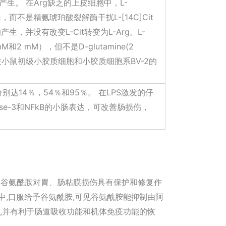
酸的产生。 在Arg缺乏的上皮细胞中，L-
合成酶，而不是精氨琥珀酸裂解酶干扰L-[14C]Cit
产生，并没有改变L-Cit转变为L-Arg。L-
M和2 mM），但不是D-glutamine(2
生。在小鼠初级小胶质细胞和小胶质细胞系BV-2的
分别达14％，54％和95％。 在LPS激发的仔
ase-3和NFkB的小肠表达，可改善肠损伤，
:谷氨酰胺对胃、肠粘膜损伤具有保护和修复作
,口服给予谷氨酰胺,可见谷氨酰胺能抑制由阿
,并有利于肠道吸收功能和机体免疫功能的恢