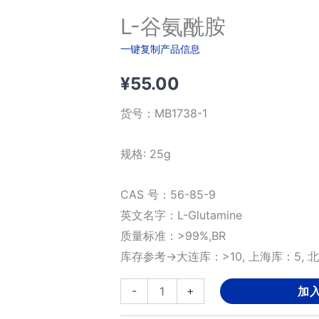
L-谷氨酰胺
一键复制产品信息
¥
55.00
货号：
MB1738-1
规格: 25g
CAS 号：56-85-9
英文名字：L-Glutamine
质量标准：>99%,BR
库存参考→大连库：>10, 上海库：5, 北
L-
-
+
加
谷