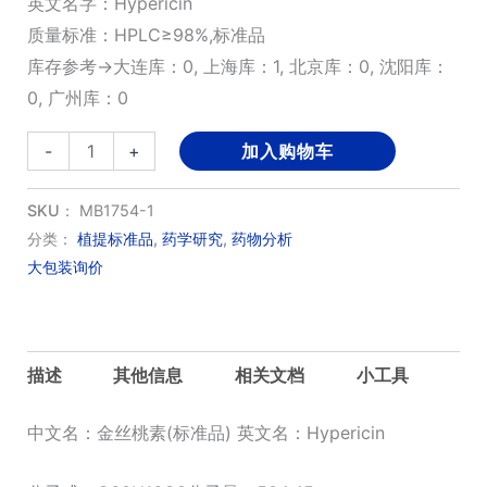
英文名字：Hypericin
质量标准：HPLC≥98%,标准品
库存参考→大连库：0, 上海库：1, 北京库：0, 沈阳库：
0, 广州库：0
金
-
+
加入购物车
丝
桃
SKU：
MB1754-1
素
分类：
植提标准品
,
药学研究
,
药物分析
大包装询价
(标
准
品)
数
描述
其他信息
相关文档
小工具
量
中文名：金丝桃素(标准品) 英文名：Hypericin