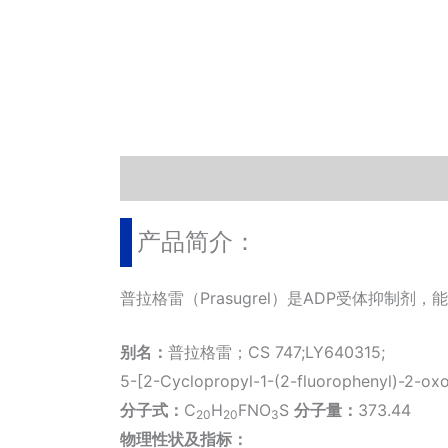
描述
其他信息
相关文档
小工具
产品简介：
普拉格雷（Prasugrel）是ADP受体抑制剂
别名：
普拉格雷；CS 747;LY640315;
5-[2-Cyclopropyl-1-(2-fluorophenyl)-2-oxoe
分子式：
C
H
FNO
S
分子量：
373.44
20
20
3
物理性状及指标：