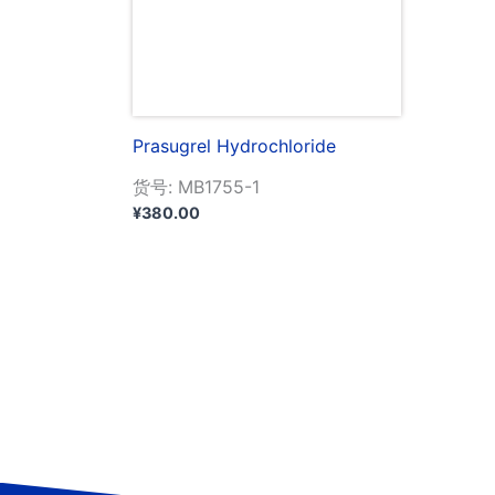
Prasugrel Hydrochloride
货号: MB1755-1
¥
380.00