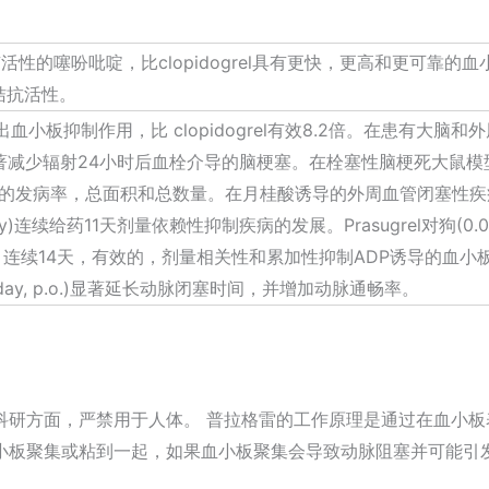
服具有活性的噻吩吡啶，比clopidogrel具有更快，更高和更可
)拮抗活性。
现出血小板抑制作用，比 clopidogrel有效8.2倍。在患有大脑和
显著减少辐射24小时后血栓介导的脑梗塞。在栓塞性脑梗死大鼠模型中，Pra
塞的发病率，总面积和总数量。在月桂酸诱导的外周血管闭塞性
kg/day)连续给药11天剂量依赖性抑制疾病的发展。Prasugrel对狗(0.03-0
天一次，连续14天，有效的，剂量相关性和累加性抑制ADP诱导的
mg/kg/day, p.o.)显著延长动脉闭塞时间，并增加动脉通畅率。
研方面，严禁用于人体。 普拉格雷的工作原理是通过在血小板表
小板聚集或粘到一起，如果血小板聚集会导致动脉阻塞并可能引