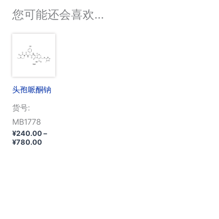
您可能还会喜欢…
头孢哌酮钠
货号:
MB1778
¥
240.00
–
价
¥
780.00
格
范
围：
¥240.00
至
¥780.00