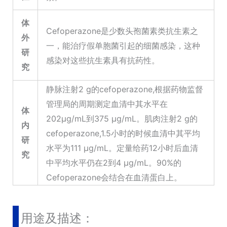
体
Cefoperazone是少数头孢菌素类抗生素之
外
一，能治疗假单胞菌引起的细菌感染，这种
研
感染对这些抗生素具有抗药性。
究
静脉注射2 g的cefoperazone,根据药物监督
管理局的周期测定血清中其水平在
体
202μg/mL到375 μg/mL。肌肉注射2 g的
内
cefoperazone,1.5小时的时候血清中其平均
研
水平为111 μg/mL。定量给药12小时后血清
究
中平均水平仍在2到4 μg/mL。90%的
Cefoperazone会结合在血清蛋白上。
用途及描述：