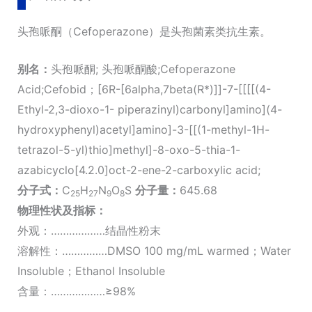
量
头孢哌酮（Cefoperazone）是头孢菌素类抗生素。
别名：
头孢哌酮; 头孢哌酮酸;Cefoperazone
Acid;Cefobid；[6R-[6alpha,7beta(R*)]]-7-[[[[(4-
Ethyl-2,3-dioxo-1- piperazinyl)carbonyl]amino](4-
hydroxyphenyl)acetyl]amino]-3-[[(1-methyl-1H-
tetrazol-5-yl)thio]methyl]-8-oxo-5-thia-1-
azabicyclo[4.2.0]oct-2-ene-2-carboxylic acid;
分子式：
C
H
N
O
S
分子量：
645.68
25
27
9
8
物理性状及指标：
外观：………………结晶性粉末
溶解性：……………DMSO 100 mg/mL warmed；Water
Insoluble；Ethanol Insoluble
含量：………………≥98%