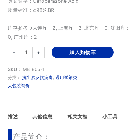
英文名字：Cefoperazone Acid
质量标准：≥98%,BR
库存参考→大连库：2, 上海库：3, 北京库：0, 沈阳库：
0, 广州库：2
头
-
+
加入购物车
孢
哌
SKU：
MB1805-1
酮;
分类：
抗生素及抗病毒
,
通用试剂类
大包装询价
头
孢
哌
酮
描述
其他信息
相关文档
小工具
酸
数
产品简介：