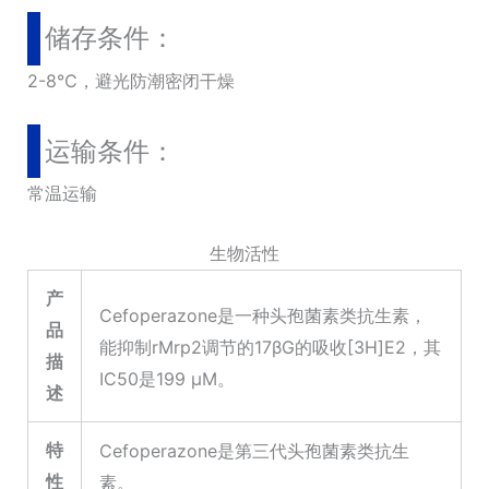
储存条件：
2-8℃，避光防潮密闭干燥
运输条件：
常温运输
生物活性
产
Cefoperazone是一种头孢菌素类抗生素，
品
能抑制rMrp2调节的17βG的吸收[3H]E2，其
描
IC50是199 μM。
述
特
Cefoperazone是第三代头孢菌素类抗生
性
素。