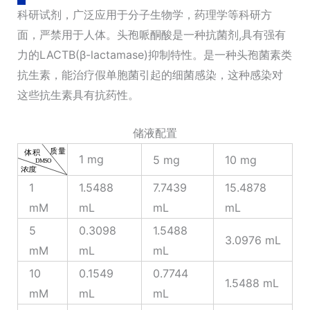
科研试剂，广泛应用于分子生物学，药理学等科研方
面，严禁用于人体。头孢哌酮酸是一种抗菌剂,具有强有
力的LACTB(β-lactamase)抑制特性。是一种头孢菌素类
抗生素，能治疗假单胞菌引起的细菌感染，这种感染对
这些抗生素具有抗药性。
储液配置
1 mg
5 mg
10 mg
1
1.5488
7.7439
15.4878
mM
mL
mL
mL
5
0.3098
1.5488
3.0976 mL
mM
mL
mL
10
0.1549
0.7744
1.5488 mL
mM
mL
mL