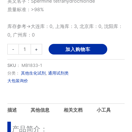
英文名字：Spermine tetrahydrochloride
质量标准：>98%
库存参考→大连库：0, 上海库：3, 北京库：0, 沈阳库：
0, 广州库：0
精
-
+
加入购物车
胺
四
SKU：
MB1833-1
盐
分类：
其他生化试剂
,
通用试剂类
大包装询价
酸
盐;
盐
酸
描述
其他信息
相关文档
小工具
精
胺
产品简介：