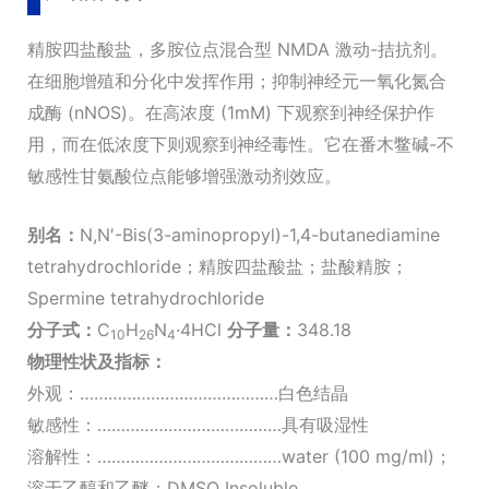
数
量
精胺四盐酸盐，多胺位点混合型 NMDA 激动-拮抗剂。
在细胞增殖和分化中发挥作用；抑制神经元一氧化氮合
成酶 (nNOS)。在高浓度 (1mM) 下观察到神经保护作
用，而在低浓度下则观察到神经毒性。它在番木鳖碱-不
敏感性甘氨酸位点能够增强激动剂效应。
别名：
N,N′-Bis(3-aminopropyl)-1,4-butanediamine
tetrahydrochloride；精胺四盐酸盐；盐酸精胺；
Spermine tetrahydrochloride
分子式：
C
H
N
·4HCl
分子量：
348.18
10
26
4
物理性状及指标：
外观：……………………………………白色结晶
敏感性：…………………………………具有吸湿性
溶解性：…………………………………water (100 mg/ml)；
溶于乙醇和乙醚；DMSO Insoluble