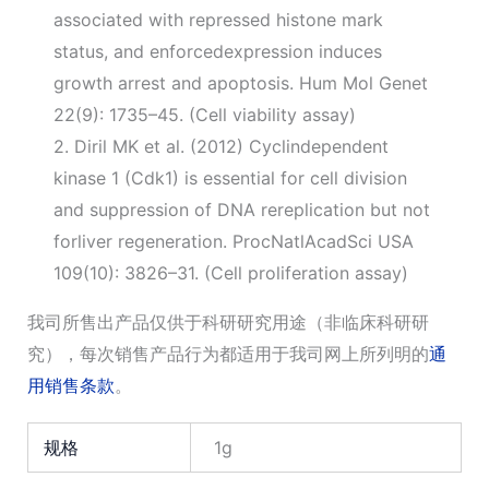
associated with repressed histone mark
status, and enforcedexpression induces
growth arrest and apoptosis. Hum Mol Genet
22(9): 1735–45. (Cell viability assay)
2. Diril MK et al. (2012) Cyclin­dependent
kinase 1 (Cdk1) is essential for cell division
and suppression of DNA re­replication but not
forliver regeneration. ProcNatlAcadSci USA
109(10): 3826–31. (Cell proliferation assay)
我司所售出产品仅供于科研研究用途（非临床科研研
究），每次销售产品行为都适用于我司网上所列明的
通
用销售条款
。
规格
1g