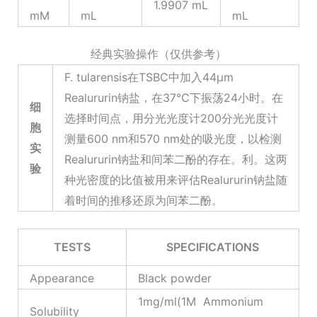
1.9907 mL
mM
mL
mL
经典实验操作（仅供参考）
F. tularensis在TSBC中加入44μm
Realururin钠盐，在37℃下振荡24小时。在
细
选择时间点，用分光光度计200分光光度计
胞
测量600 nm和570 nm处的吸光度，以检测
实
Realururin钠盐和间苯二酚的存在。利。这两
验
种光密度的比值被用来评估Realururin钠盐随
着时间的推移还原为间苯二酚。
TESTS
SPECIFICATIONS
Appearance
Black powder
1mg/ml(1M Ammonium
Solubility