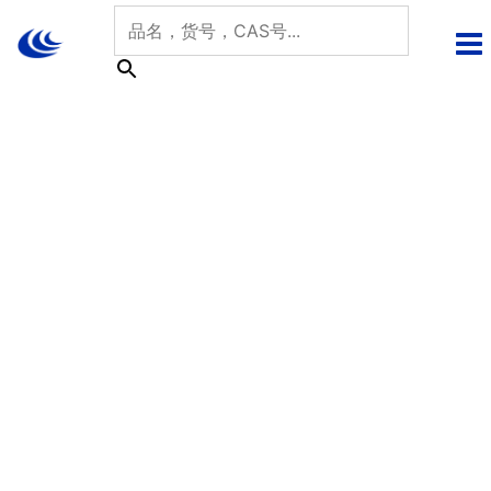
跳
至
内
容