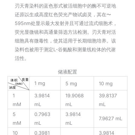
刃天青染料的蓝色形式被活细胞中的酶不可逆地
还原以生成高度红色荧光产物试卤灵，其在〜
595nm处显示最大发射并且可通过流式细胞术，
荧光显微镜和高通量筛选方法检测。刃天青对活
细胞具有微毒性，使其适用于长期细胞培养。该
染料也被用于测定L-谷氨酸和测量线粒体的代谢
活性。
储液配置
1 mg
5 mg
10 mg
1
3.9814
19.9068
39.8137
mM
mL
mL
mL
5
0.7963
3.9814
7.9627 mL
mM
mL
mL
10
0.3981
3.9814