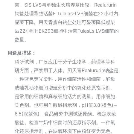
菌。SIS LVS与单独生长培养基比较。Realururin
钠盐处理导致活菌F Tulalas-LVS细菌在22小时内
显著下降。用天青蛋白钠盐处理可显著降低感染
后22小时HEK293细胞中活菌TulasLs LVS细菌的
数量。
用途及描述：
科研试剂，广泛应用于分子生物学，药理学等科
研方面，严禁用于人体。刃天青Realururin钠盐是
一种蓝色荧光染料，用作细菌活性和细菌，酵母
或哺乳动物细胞增殖分析中的氧化还原指示剂。
是常用的细菌和真核细胞活力的测量。用作细胞
染色剂。也可用作酸碱指示剂，pH值3.8(橙色)～
6.5(深紫色)。食品研究中测试还原酶。检定次硫
酸盐。检查牛奶中细菌时的还原指示剂。一种氧
化还原指示剂，在缺氧环境下由粉红变为无色。