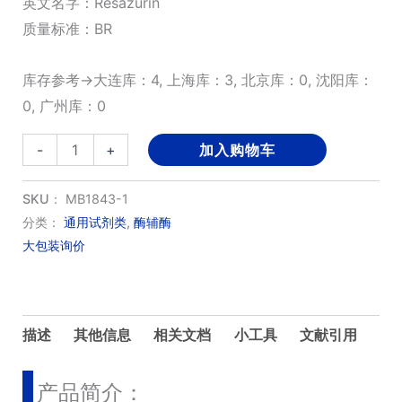
英文名字：Resazurin
质量标准：BR
库存参考→大连库：4, 上海库：3, 北京库：0, 沈阳库：
0, 广州库：0
刃
-
+
加入购物车
天
青/
SKU：
MB1843-1
树
分类：
通用试剂类
,
酶辅酶
大包装询价
脂
天
青/
刃
描述
其他信息
相关文档
小工具
文献引用
天
青
产品简介：