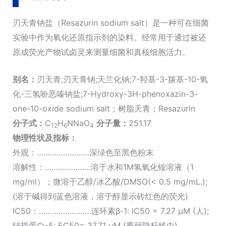
钠
数
刃天青钠盐（Resazurin sodium salt）是一种可在细菌
量
实验中作为氧化还原指示剂的染料。经常用于通过被还
原成荧光产物试卤灵来测量细菌和真核细胞活力。
别名：
刃天青;刃天青钠;天兰化钠;7-羟基-3-羰基-10-氧
化-三氢吩恶嗪钠盐;7-Hydroxy-3H-phenoxazin-3-
one-10-oxide sodium salt；树脂天青；Resazurin
分子式：
C
H
NNaO
分子量：
251.17
12
6
4
物理性状及指标：
外观：……………………深绿色至黑色粉末
溶解性：…………………溶于水和1M氢氧化铵溶液（1
mg/ml）；微溶于乙醇/冰乙酸/DMSO(< 0.5 mg/mL.);
(溶于碱得到蓝色溶液，溶于醇显示砖红色的荧光)
IC50：……………………连环素β-1: IC50 = 7.27 µM (人);
锌指蛋白-5: EC50= 37.71 µM (秀丽隐杆线虫)