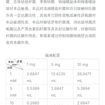
菌、念珠状链杆菌、李斯特菌、钩端螺旋体和梅毒螺旋
体对本品敏感。本品对流感嗜血杆菌和百日咳鲍特氏菌
亦具一定抗菌活性，其他革兰阴性需氧或兼性厌氧菌对
本品敏感性差。本品对梭状芽孢杆菌属、消化链球菌厌
氧菌以及产黑色素拟杆菌等具良好抗菌作用，对脆弱拟
杆菌的抗菌作用差。青霉素通过抑制细菌细胞壁合成而
发挥杀菌作用。
储液配置
1 mg
5 mg
10 mg
1
2.6847
13.4235
26.8471
mM
mL
mL
mL
5
0.5369
2.6847
5.3694
mM
mL
mL
mL
10
0.2685
2.6847