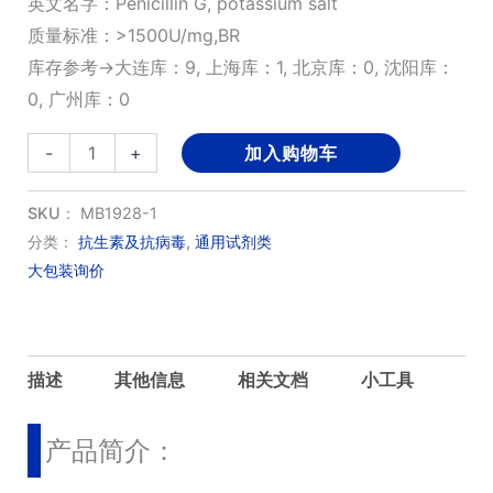
英文名字：Penicillin G, potassium salt
质量标准：>1500U/mg,BR
库存参考→大连库：9, 上海库：1, 北京库：0, 沈阳库：
0, 广州库：0
青
-
+
加入购物车
霉
素
SKU：
MB1928-1
G
分类：
抗生素及抗病毒
,
通用试剂类
大包装询价
钾
盐
数
量
描述
其他信息
相关文档
小工具
产品简介：