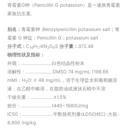
青霉素G钾（Penicillin G potassium）是一速效青霉素
家族抗生素。
别名：
青霉素钾 ;Benzylpenicillin potassium salt；青
霉素 G 钾盐；Penicillin G；potassium salt
分子式：
C
H
KN
O
S
分子量：
372.48
16
17
2
4
物理性状及指标：
外观：……………………白色结晶性粉末
溶解性：…………………DMSO 74 mg/mL (198.66
mM)；H
O: ≥ 48 mg/mL，溶于生理盐水和葡萄糖溶
2
液；在乙醇中略溶，在脂肪油或液状石蜡中不溶
干燥失重：………………≤1.5%
效价：……………………1440~1680U/mg
IC50：……………………半数致死剂量(LD50)经口-大鼠-
8,900 mg/kg