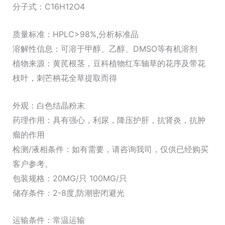
素
分子式：C16H12O4
（标
质量标准：HPLC>98%,分析标准品
准
溶解性信息：可溶于甲醇、乙醇、DMSO等有机溶剂
品）
植物来源：黄芪根茎，豆科植物红车轴草的花序及带花
数
枝叶，刺芒柄花全草提取而得
量
外观：白色结晶粉末
药理作用：具有强心，利尿，降压护肝，抗肾炎，抗肿
瘤的作用
检测/液相条件：如有需要，请咨询我司，仅供已经购买
客户参考。
包装规格：20MG/只 100MG/只
储存条件：2-8度,防潮密闭避光
运输条件：常温运输