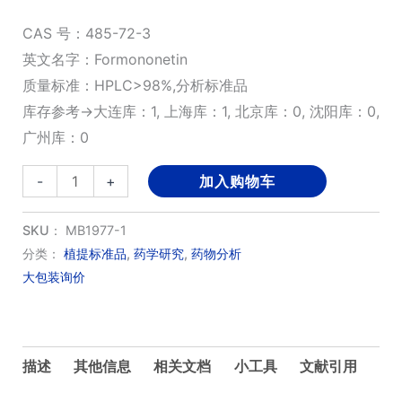
CAS 号：485-72-3
英文名字：Formononetin
质量标准：HPLC>98%,分析标准品
库存参考→大连库：1, 上海库：1, 北京库：0, 沈阳库：0,
广州库：0
刺
-
+
加入购物车
芒
柄
SKU：
MB1977-1
花
分类：
植提标准品
,
药学研究
,
药物分析
大包装询价
素；
芒
柄
花
描述
其他信息
相关文档
小工具
文献引用
黄