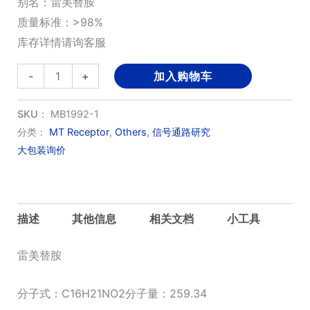
别名：雷美替胺
质量标准：>98%
库存详情请询客服
Ramelteon
-
+
加入购物车
数
量
SKU：
MB1992-1
分类：
MT Receptor
,
Others
,
信号通路研究
大包装询价
描述
其他信息
相关文档
小工具
雷美替胺
分子式：C16H21NO2分子量：259.34