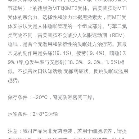
节律钟）上的褪黑激MT1和MT2受体。雷美替胺对MT1
受体的亲合力、选择性和效力比褪黑激素大，而MT1受
体又被认为是人体睡眠管理的一个组成部分。与苯二氮
类药物不同，雷美替胺不会减少人体眼速动期（REM）
睡眠，是首个无滥用和依赖性的失眠处方治疗药。其最
常见的副作用是头痛(19. 4%)、疲劳( 9. 4%)、嗜睡( 7.
9% )等,总发生率与安慰剂( 18. 3%、2. 3%、1. 5%)相
似。不损害次日认知活动,无撤药症状、反跳失眠或滥用
趋势。
储存条件：−20°C，避光防潮密闭干燥。
运输条件：2~8℃运输
注意：我司产品为非无菌包装，若用于细胞培养，请提