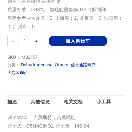
别名：吉莫斯特;吉美嘧啶
质量标准：>98%,二氢嘧啶脱氢酶(DPD)抑制剂
库存参考→大连库：0, 上海库：2, 北京库：0, 沈阳库：
0, 广州库：0
Gimeracil
-
+
加入购物车
数
量
SKU：
MB2157-1
分类：
Dehydrogenase
,
Others
,
信号通路研究
大包装询价
描述
其他信息
相关文档
小工具
Gimeracil；吉莫斯特；吉美嘧啶
分子式：C5H4ClNO2 分子量：145.54