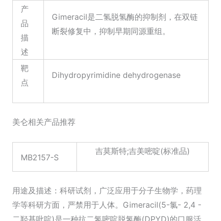
产
Gimeracil是二氢脱氢酶的抑制剂，在双链
品
断裂修复中，抑制早期同源重组。
描
述
靶
Dihydropyrimidine dehydrogenase
点
美仑相关产品推荐
吉莫斯特;吉美嘧啶(标准品)
MB2157-S
用途及描述：科研试剂，广泛应用于分子生物学，药理
学等科研方面，严禁用于人体。Gimeracil(5-氯- 2,4 -
二羟基吡啶)是一种抗二氢嘧啶脱氢酶(DPYD)的口服活