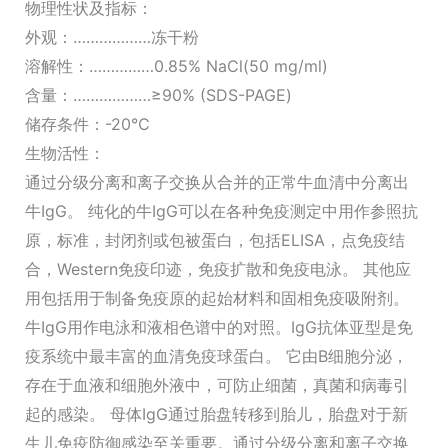
物理性状及指标：
外观：………………冻干粉
溶解性：……………0.85% NaCl(50 mg/ml)
含量：………………≥90% (SDS-PAGE)
储存条件：-20℃
生物活性：
通过分级分离和离子交换从合并的正常牛血清中分离出
牛IgG。 纯化的牛IgG可以在各种免疫测定中用作参照抗
原，标准，封闭剂或包被蛋白，包括ELISA，点免疫结
合，Western免疫印迹，免疫扩散和免疫电泳。 其他应
用包括用于制备免疫原的起始材料和固相免疫吸附剂。
牛IgG用作电泳和液相色谱中的对照。IgG抗体亚型是免
疫系统中最丰富的血清免疫球蛋白。 它由B细胞分泌，
存在于血液和细胞外液中，可防止细菌，真菌和病毒引
起的感染。 母体IgG通过胎盘转移到胎儿，胎盘对于新
生儿免疫防御感染至关重要。通过分级分离和离子交换