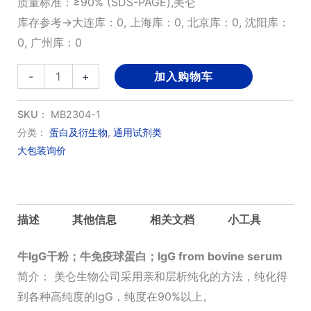
质量标准：≥90% (SDS-PAGE),美仑
库存参考→大连库：0, 上海库：0, 北京库：0, 沈阳库：
0, 广州库：0
牛
-
+
加入购物车
IgG
干
SKU：
MB2304-1
粉,
分类：
蛋白及衍生物
,
通用试剂类
大包装询价
牛
免
疫
球
描述
其他信息
相关文档
小工具
蛋
白
牛IgG干粉；牛免疫球蛋白；IgG from bovine serum
数
简介： 美仑生物公司采用亲和层析纯化的方法，纯化得
量
到各种高纯度的IgG，纯度在90%以上。