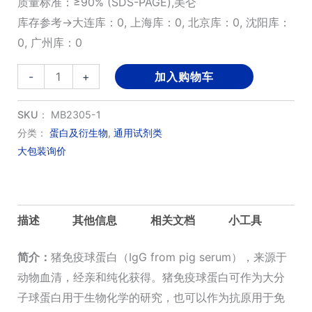
质量标准：≥90% (SDS-PAGE),美仑
库存参考→大连库：0, 上海库：0, 北京库：0, 沈阳库：
0, 广州库：0
猪
-
+
加入购物车
IgG
干
SKU：
MB2305-1
粉,
分类：
蛋白及衍生物
,
通用试剂类
大包装询价
猪
免
疫
球
描述
其他信息
相关文档
小工具
蛋
白
简介：
猪免疫球蛋白（IgG from pig serum），来源于
数
动物血清，经亲和纯化获得。猪免疫球蛋白可作为大分
量
子球蛋白用于生物化学的研究，也可以作为抗原用于免