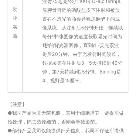
注射75毫克/公斤100年D-luciferinμL
动
肩胛骨附近的磷酸盐皮下注射和被放
物
置在不透光的商会异氟烷麻醉下的成
实
像系统。从注射后5分钟开始，连续以
验
每分钟1张图像的速度获取曝光时间为
1秒的背光源图像，直到d -荧光素注
射后20分钟。由于光发射时间较长，
数据采集在注射后3、5天持续到40分
钟，第7天持续到25分钟。Binning是
4，视野是15厘米。
【注意】
●我司产品为非无菌包装，若用于细胞培养，请提前做
预处理，除去热原细菌，否则会导致染菌。
●部分产品我司仅能提供部分信息，我司不保证所提供