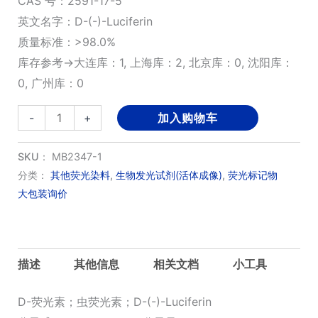
CAS 号：2591-17-5
英文名字：D-(-)-Luciferin
质量标准：>98.0%
库存参考→大连库：1, 上海库：2, 北京库：0, 沈阳库：
0, 广州库：0
D-
-
+
加入购物车
荧
光
SKU：
MB2347-1
素,
分类：
其他荧光染料
,
生物发光试剂(活体成像)
,
荧光标记物
大包装询价
虫
荧
光
素
描述
其他信息
相关文档
小工具
数
量
D-荧光素；虫荧光素；D-(-)-Luciferin