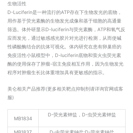
生物活性
D-Luciferin是一种流行的ATP存在下生物发光的底物，
用作基于荧光素酶的生物发光成像和基于细胞的高通量
筛选。体外研显示D-luciferin与荧光素酶，ATP和氧气反
应而发光，通过敏感感光胶片对光进行检测，从而使碱
性磷酸酶结合的抗体可视化。体内研究在患有卵巢癌的
免疫活性小鼠模型中，D-luciferin底物和萤火虫荧光素
酶的使用保存了肿瘤-宿主免疫相互作用，因为生物发光
程序对肿瘤生长比体重增加具有更敏感的指示。
美仑相关产品推荐(更多相关靶点抑制剂请详询官网或客
服)
D-荧光素钾盐，D-虫荧光素钾盐
MB1834
MB1837
D-虫荧光素钠盐;D-荧光素钠盐