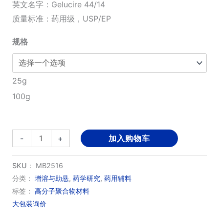
围：
英文名字：Gelucire 44/14
质量标准：药用级，USP/EP
¥300.00
规格
至
¥1,000.00
25g
100g
月
-
+
加入购物车
桂
酰
SKU：
MB2516
聚
分类：
增溶与助悬
,
药学研究
,
药用辅料
标签：
高分子聚合物材料
氧
大包装询价
乙