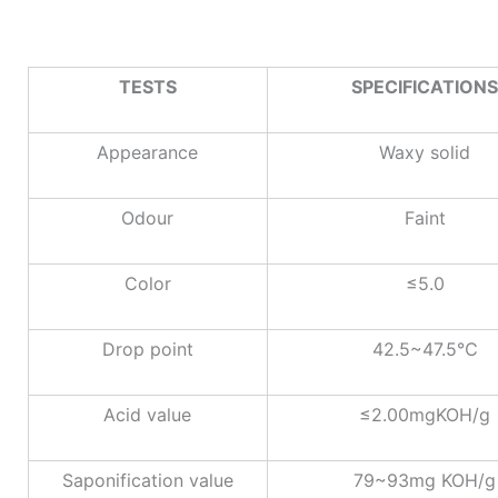
TESTS
SPECIFICATION
Appearance
Waxy solid
Odour
Faint
Color
≤5.0
Drop point
42.5~47.5℃
Acid value
≤2.00mgKOH/g
Saponification value
79~93mg KOH/g