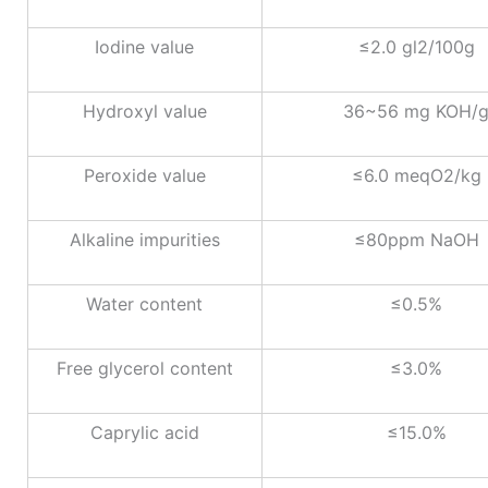
Iodine value
≤2.0 gl2/100g
Hydroxyl value
36~56 mg KOH/
Peroxide value
≤6.0 meqO2/kg
Alkaline impurities
≤80ppm NaOH
Water content
≤0.5%
Free glycerol content
≤3.0%
Caprylic acid
≤15.0%