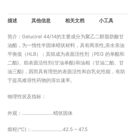
烯-32
甘
油
描述
其他信息
相关文档
小工具
酯
Gelucire
简介：Gelucirel 44/14的主要成分为聚乙二醇脂肪酸甘
44/14
油酯，为一惰性半固体蜡状材料，具有两亲性,亲水亲油
数
平衡值（HLB）；其组成为表面活性剂（PEG 的单酯和
量
二酯)、助表面活性剂(甘油单酯)和油相（甘油二酯、甘
油三酯)，因而具有理想的表面活性和自乳化性能，有助
于提高难溶性药物的溶出速率。
物理性状及指标：
外观：……………………蜡状固体
熔程(°C)：……………………42.5 – 47.5