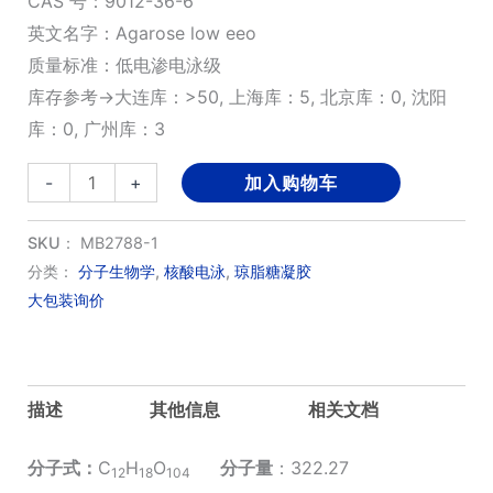
CAS 号：9012-36-6
英文名字：Agarose low eeo
质量标准：低电渗电泳级
库存参考→大连库：>50, 上海库：5, 北京库：0, 沈阳
库：0, 广州库：3
琼
-
+
加入购物车
脂
糖
SKU：
MB2788-1
低
分类：
分子生物学
,
核酸电泳
,
琼脂糖凝胶
大包装询价
电
渗
(Biogreen)
数
描述
其他信息
相关文档
量
分子式
：
C
H
O
分子量
：322.27
12
18
10
4