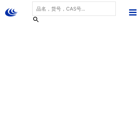
跳
至
内
容