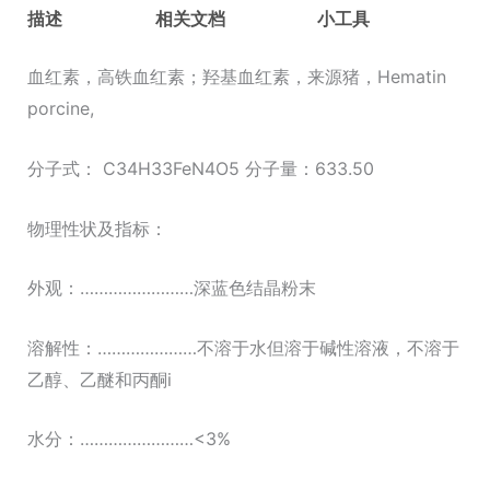
素；
描述
相关文档
小工具
羟
基
血红素，高铁血红素；羟基血红素，来源猪，Hematin
血
porcine,
红
分子式： C34H33FeN4O5 分子量：633.50
素
数
物理性状及指标：
量
外观：……………………深蓝色结晶粉末
溶解性：…………………不溶于水但溶于碱性溶液，不溶于
乙醇、乙醚和丙酮i
水分：……………………<3%