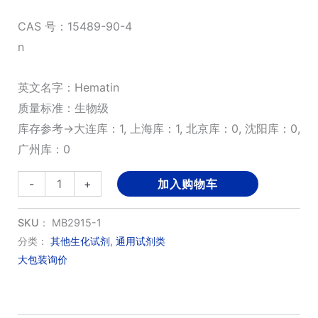
CAS 号：15489-90-4
n
英文名字：Hematin
质量标准：生物级
库存参考→大连库：1, 上海库：1, 北京库：0, 沈阳库：0,
广州库：0
血
-
+
加入购物车
红
素；
SKU：
MB2915-1
高
分类：
其他生化试剂
,
通用试剂类
大包装询价
铁
血
红