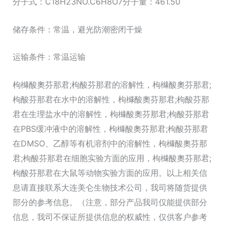
分子式：C18H23NO.C6H8O7分子量：461.50
储存条件：常温，避光防潮密闭干燥
运输条件：常温运输
枸櫞酸奧芬那君;枸酸芬那君的溶解性，枸櫞酸奧芬那君;
枸酸芬那君在水中的溶解性，枸櫞酸奧芬那君;枸酸芬那
君在生理盐水中的溶解性，枸櫞酸奧芬那君;枸酸芬那君
在PBS缓冲液中的溶解性，枸櫞酸奧芬那君;枸酸芬那君
在DMSO、乙醇等有机溶剂中的溶解性，枸櫞酸奧芬那
君;枸酸芬那君在细胞实验方面的应用，枸櫞酸奧芬那君;
枸酸芬那君在大鼠等动物实验方面的应用。以上相关信
息请直接联系大连美仑生物技术公司，我司将随货提供
部分的参考信息。（注意，部分产品我司仅能提供部分
信息，我司不保证所提供信息的权威性，仅供客户参考