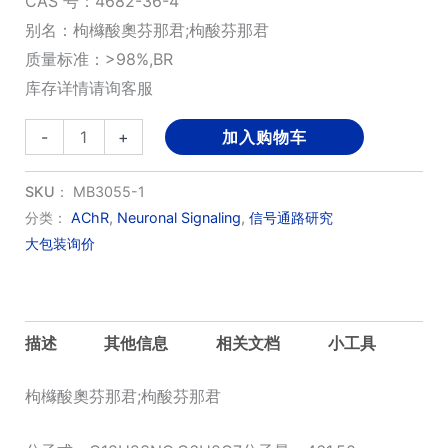
CAS 号：4682-36-4
别名：枸櫞酸奧芬那君;枸酸芬那君
质量标准：>98%,BR
库存详情请询客服
Orphenadrine
-
+
加入购物车
citrate
数
SKU：
MB3055-1
量
分类：
AChR
,
Neuronal Signaling
,
信号通路研究
大包装询价
描述
其他信息
相关文档
小工具
枸櫞酸奧芬那君;枸酸芬那君