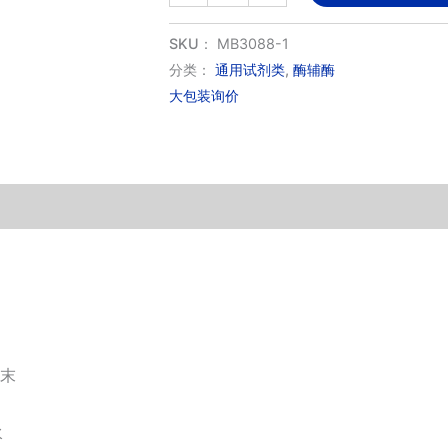
磷
酸
SKU：
MB3088-1
吡
分类：
通用试剂类
,
酶辅酶
大包装询价
哆
醛，
一
水
数
量
粉末
水