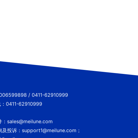
6599898 / 0411-62910999
0411-62910999
sales@meilune.com
投诉：support1@meilune.com；