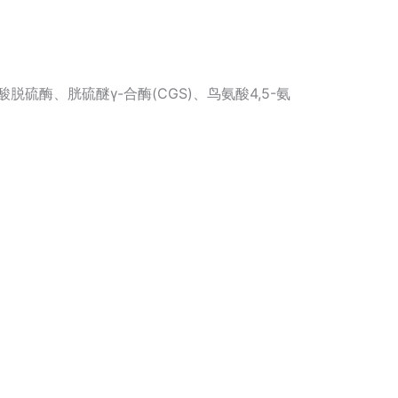
酶、胱硫醚γ-合酶(CGS)、鸟氨酸4,5-氨