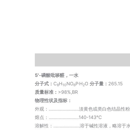
描述
其他信息
相关文档
小工具
5′-磷酸吡哆醛，一水
分子式：
C
H
NO
P·H
O
分子量：
265.15
8
10
6
2
质量标准：
>98%,BR
物理性状及指标：
外观：……………………淡黄色或类白色结晶性
熔点：……………………140-143℃
溶解性：…………………溶于碱性溶液，略溶于