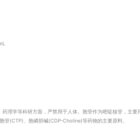
mL
)
、药理学等科研方面，严禁用于人体。胞苷作为嘧啶核苷，主要
酸胞苷(CTP)、胞磷胆碱(CDP-Choline)等药物的主要原料。