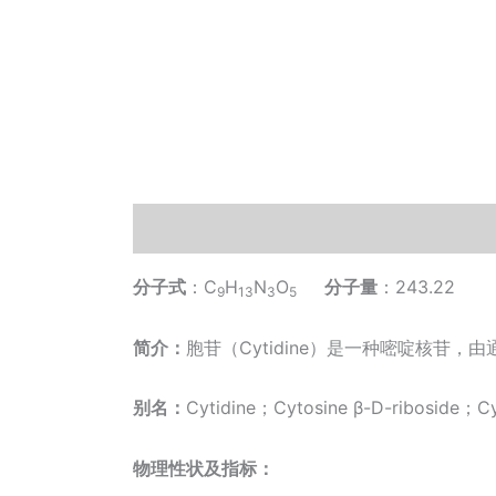
描述
其他信息
相关文档
小工具
分子式
：C
H
N
O
分子量
：243.22
9
13
3
5
简介：
胞苷（Cytidine）是一种嘧啶核苷，
别名：
Cytidine；Cytosine β-D-riboside
物理性状及指标：