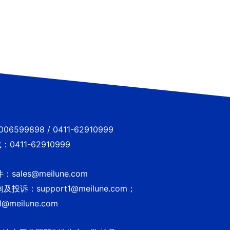
6599898 / 0411-62910999
0411-62910999
sales@meilune.com
投诉：support1@meilune.com；
1@meilune.com