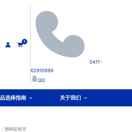
0411-
62910999
QQ
品选择指南
关于我们
苷；胞嘧啶核苷