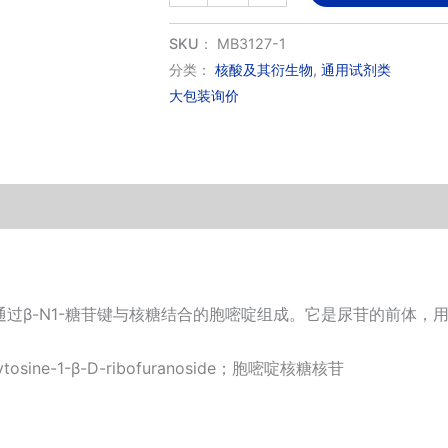
苷；
胞
SKU：
MB3127-1
嘧
分类：
核酸及其衍生物
,
通用试剂类
大包装询价
啶
核
苷
数
量
由通过β-N1-糖苷键与核糖结合的胞嘧啶组成。它是尿苷的前体，用
；Cytosine-1-β-D-ribofuranoside；胞嘧啶核糖核苷