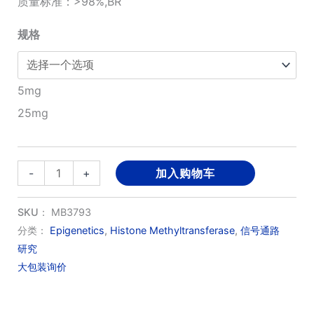
质量标准：>98%,BR
¥680.00
规格
至
¥1,700.00
5mg
25mg
GSK343
-
+
加入购物车
数
量
SKU：
MB3793
分类：
Epigenetics
,
Histone Methyltransferase
,
信号通路
研究
大包装询价