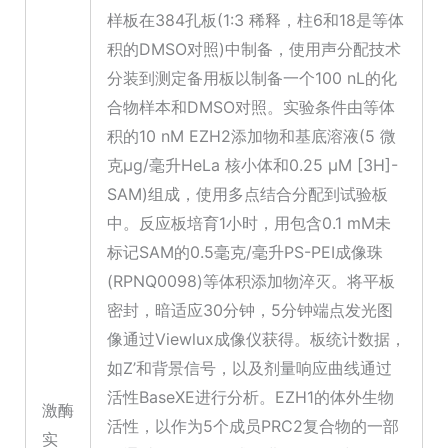
样板在384孔板(1:3 稀释，柱6和18是等体
积的DMSO对照)中制备，使用声分配技术
分装到测定备用板以制备一个100 nL的化
合物样本和DMSO对照。实验条件由等体
积的10 nM EZH2添加物和基底溶液(5 微
克µg/毫升HeLa 核小体和0.25 µM [3H]-
SAM)组成，使用多点结合分配到试验板
中。反应板培育1小时，用包含0.1 mM未
标记SAM的0.5毫克/毫升PS-PEI成像珠
(RPNQ0098)等体积添加物淬灭。将平板
密封，暗适应30分钟，5分钟端点发光图
像通过Viewlux成像仪获得。板统计数据，
如Z’和背景信号，以及剂量响应曲线通过
活性BaseXE进行分析。EZH1的体外生物
激酶
活性，以作为5个成员PRC2复合物的一部
实