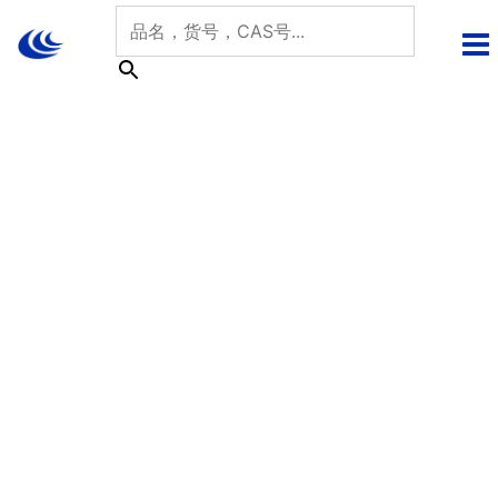
跳
至
内
容