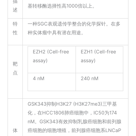
描
基转移酶选择性高1000倍以上。
述
特
一种SGC表观遗传学整合的化学探针。在多
性
种实体瘤中具有潜在用途。
EZH2 (Cell-free
EZH1 (Cell-free
assay)
assay)
靶
点
4 nM
240 nM
GSK343抑制H3K27 (H3K27me3)三甲基
化，在HCC1806肺癌细胞中，IC50为174
nM。GSK343有效抑制乳腺癌细胞和前列腺
体
癌细胞的细胞增殖，前列腺癌细胞系LNCaP