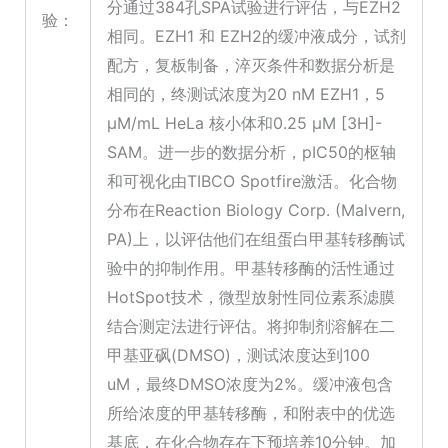
分通过384孔SPA试验进行评估，与EZH2
验：
相同。EZH1 和 EZH2的缓冲液成分，试剂
配方，复板制备，淬灭条件和数据分析是
相同的，终测试浓度为20 nM EZH1，5
μM/mL HeLa 核小体和0.25 μM [3H]-
SAM。进一步的数据分析，pIC50的枢轴
和可视化由TIBCO Spotfire激活。化合物
分布在Reaction Biology Corp. (Malvern,
PA)上，以评估他们在组蛋白甲基转移酶试
验中的抑制作用。甲基转移酶的活性通过
HotSpot技术，微型放射性同位素系滤膜
结合测定法进行评估。将抑制剂溶解在二
甲基亚砜(DMSO)，测试浓度达到100
uM，最终DMSO浓度为2%。缓冲液包含
所给浓度的甲基转移酶，和附表中的优选
基底，在化合物存在下预培养10分钟。加