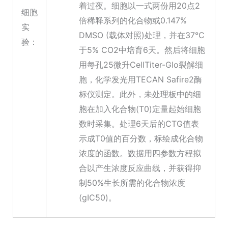
着过夜。细胞以一式两份用20点2
细胞
倍稀释系列的化合物或0.147%
实
DMSO (载体对照)处理，并在37℃
验：
于5% CO2中培育6天。然后将细胞
用每孔25微升CellTiter-Glo裂解细
胞，化学发光用TECAN Safire2酶
标仪测定。此外，未处理板中的细
胞在加入化合物(T0)定量起始细胞
数时采集。处理6天后的CTG值表
示成T0值的百分数，标绘成化合物
浓度的函数。数据用四参数方程拟
合以产生浓度反应曲线，并获得抑
制50%生长所需的化合物浓度
(gIC50)。