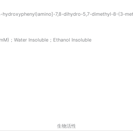
-4-hydroxyphenyl)amino]-7,8-dihydro-5,7-dimethyl-8-(3-met
Water Insoluble；Ethanol Insoluble
生物活性