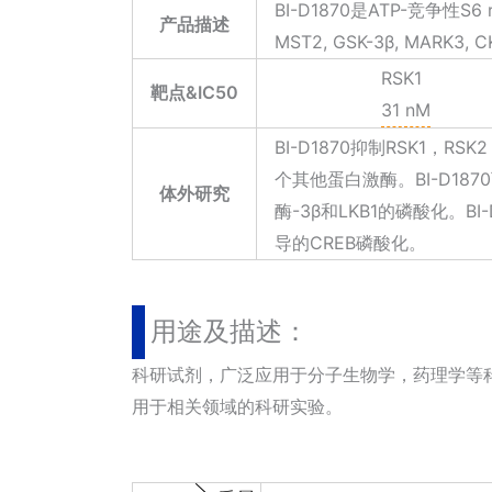
BI-D1870是ATP-竞争性S6
产品描述
MST2, GSK-3β, MARK3
RSK1
靶点&IC50
31 nM
BI-D1870抑制RSK1，R
个其他蛋白激酶。BI-D18
体外研究
酶-3β和LKB1的磷酸化。
导的CREB磷酸化。
用途及描述：
科研试剂，广泛应用于分子生物学，药理学等科研方面
用于相关领域的科研实验。