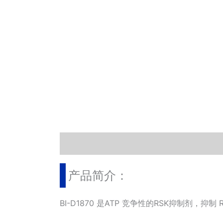
描述
其他信息
相关文档
小工具
产品简介：
BI-D1870 是ATP 竞争性的RSK抑制剂，抑制 R