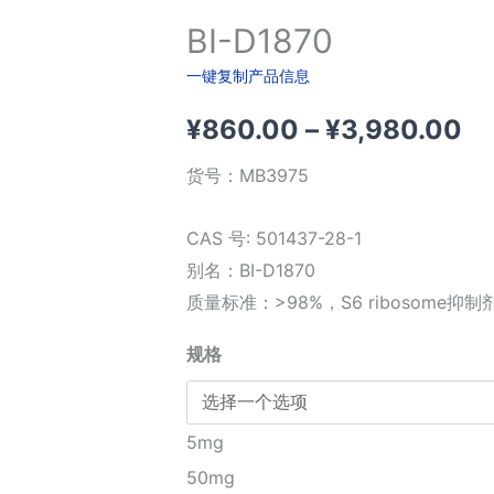
BI-D1870
一键复制产品信息
价
¥
860.00
–
¥
3,980.00
格
货号：
MB3975
范
CAS 号: 501437-28-1
围
别名：BI-D1870
质量标准：>98%，S6 ribosome抑制
¥8
规格
至
¥3
5mg
50mg