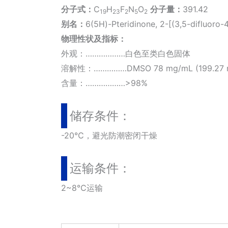
分子式：
C
H
F
N
O
分子量：
391.42
19
23
2
5
2
别名：
6(5H)-Pteridinone, 2-[(3,5-difluoro
物理性状及指标：
外观：………………白色至类白色固体
溶解性：……………DMSO 78 mg/mL (199.27 mM)；
含量：………………>98%
储存条件：
-20℃，避光防潮密闭干燥
运输条件：
2~8℃运输