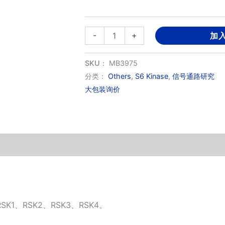
BI-
-
+
加
D1870
数
SKU：
MB3975
量
分类：
Others
,
S6 Kinase
,
信号通路研究
大包装询价
SK1、RSK2、RSK3、RSK4。