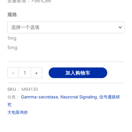
质量标准：>98%,BR
¥980.00
规格
至
¥3,600.00
1mg
5mg
L-
-
+
加入购物车
685458
数
SKU：
MB4130
量
分类：
Gamma-secretase
,
Neuronal Signaling
,
信号通路研
究
大包装询价